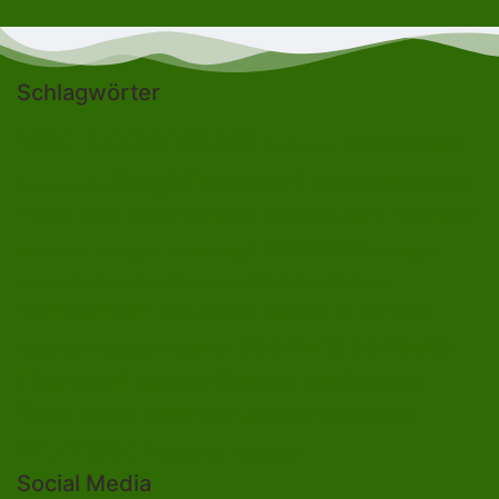
Schlagwörter
Bad Lobenstein
Blankenstein
Blankenberg
Burgk
Ebersdorf
Eliasbrunn
Friesau
Brennersgrün
Gefell
Heberndorf
Harra
Frössen
Grumbach
Gräfenwarth
Gahma
Lehesten
Hirschberg
Helmsgrün
Heinersdorf
Liebengrün
Ossla
Neundorf
Oberlemnitz
Pöritzsch
Lückenmühle
Oßla
Remptendorf
Rosenthal am Rennsteig
Rodacherbrunn
Saalburg
Saalburg-
Röppisch
Ruppersdorf
Röttersdorf
Ebersdorf
Schleiz
Schönbrunn
Saaldorf
Tanna
Weitisberga
Thimmendorf
Thierbach
Unterlemnitz
Wurzbach
Zoppoten
Ziegenrück
Social Media