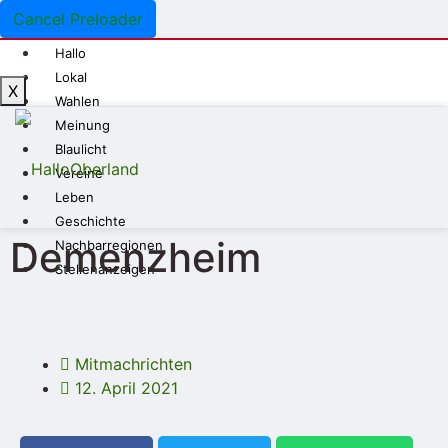
Cancel Preloader
Hallo
Lokal
X
Wahlen
Meinung
Blaulicht
Vereine
Leben
Geschichte
Demenzheim
Nachbarregionen
Stellenanzeigen
Mitmachrichten
12. April 2021