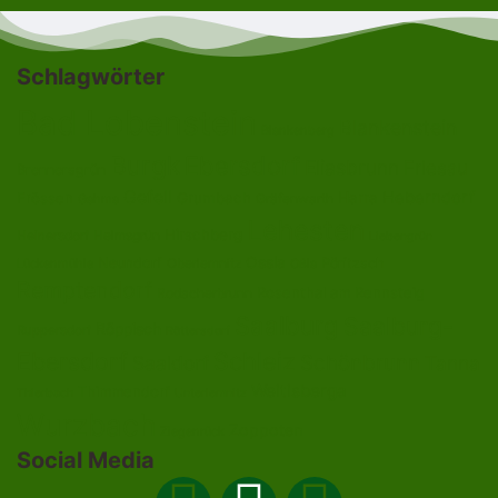
Schlagwörter
Bad Lobenstein
Blankenstein
Blankenberg
Burgk
Ebersdorf
Eliasbrunn
Friesau
Brennersgrün
Gefell
Heberndorf
Harra
Frössen
Grumbach
Gräfenwarth
Gahma
Lehesten
Hirschberg
Helmsgrün
Heinersdorf
Liebengrün
Ossla
Neundorf
Oberlemnitz
Pöritzsch
Lückenmühle
Oßla
Remptendorf
Rosenthal am Rennsteig
Rodacherbrunn
Saalburg
Saalburg-
Röppisch
Ruppersdorf
Röttersdorf
Ebersdorf
Schleiz
Schönbrunn
Saaldorf
Tanna
Weitisberga
Thimmendorf
Thierbach
Unterlemnitz
Wurzbach
Zoppoten
Ziegenrück
Social Media