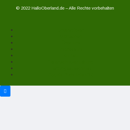
© 2022 HalloOberland.de – Alle Rechte vorbehalten
Unterstützen
Mitmachen
Über uns
Impressum
Kontakt
Datenschutzerklärung
Haftungsausschluss
Cookie-Richtlinie (EU)