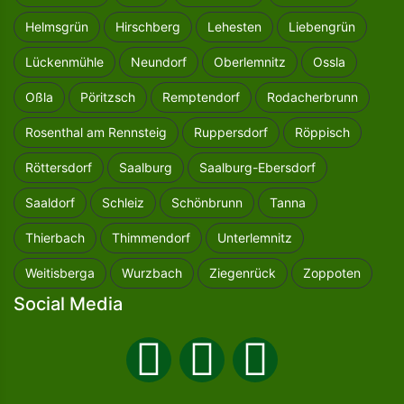
Helmsgrün
Hirschberg
Lehesten
Liebengrün
Lückenmühle
Neundorf
Oberlemnitz
Ossla
Oßla
Pöritzsch
Remptendorf
Rodacherbrunn
Rosenthal am Rennsteig
Ruppersdorf
Röppisch
Röttersdorf
Saalburg
Saalburg-Ebersdorf
Saaldorf
Schleiz
Schönbrunn
Tanna
Thierbach
Thimmendorf
Unterlemnitz
Weitisberga
Wurzbach
Ziegenrück
Zoppoten
Social Media