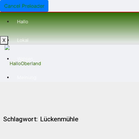
Cancel Preloader
Hallo
X
Lokal
Wahlen
Meinung
Blaulicht
Vereine
Schlagwort: Lückenmühle
Leben