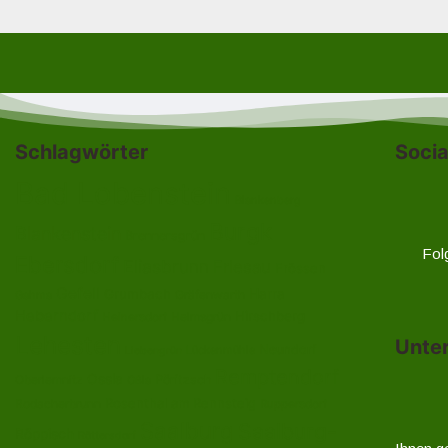
Schlagwörter
Socia
Bad Lobenstein
Blankenberg
Burgk
Blankenstein
Brennersgrün
Fol
Ebersdorf
Eliasbrunn
Friesau
Frössen
Gefell
Harra
Grumbach
Gräfenwarth
Gahma
Heberndorf
Hirschberg
Helmsgrün
Heinersdorf
Lehesten
Unte
Neundorf
Lückenmühle
Liebengrün
Remptendorf
Ossla
Oberlemnitz
Pöritzsch
Oßla
Rosenthal am Rennsteig
Rodacherbrunn
Ruppersdorf
Saalburg
Saalburg-
Röppisch
Röttersdorf