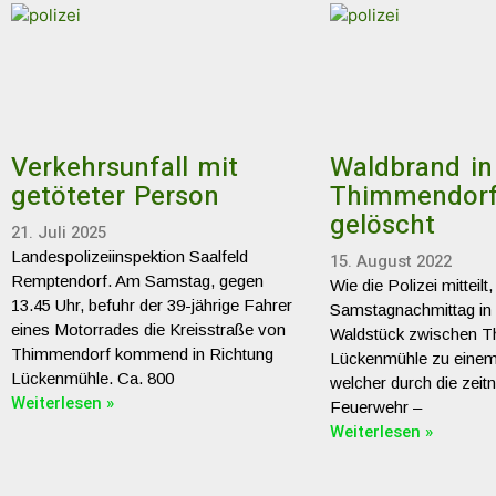
Geschichte
Nachbarregionen
Verkehrsunfall mit
Waldbrand in
Stellenanzeigen
getöteter Person
Thimmendorf
gelöscht
21. Juli 2025
Landespolizeiinspektion Saalfeld
15. August 2022
Remptendorf. Am Samstag, gegen
Wie die Polizei mitteil
13.45 Uhr, befuhr der 39-jährige Fahrer
Samstagnachmittag in
eines Motorrades die Kreisstraße von
Waldstück zwischen 
Thimmendorf kommend in Richtung
Lückenmühle zu einem
Lückenmühle. Ca. 800
welcher durch die zeit
Weiterlesen »
Feuerwehr –
Weiterlesen »