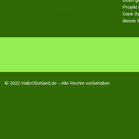
Ihnen ge
Ebersdorf
Schleiz
Saaldorf
Projekt
Schönbrunn
Tanna
Dank Ihr
Thimmendorf
Thierbach
dieses P
Wurzbach
Weitisberga
Ziegenrück
Unterlemnitz
Zoppoten
© 2022 HalloOberland.de – Alle Rechte vorbehalten