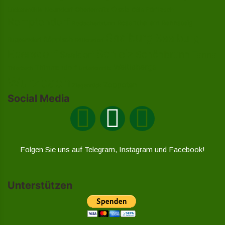
Ossla
Neundorf
Oberlemnitz
Pöritzsch
Lückenmühle
Oßla
Remptendorf
Rosenthal am Rennsteig
Rodacherbrunn
Saalburg
Saalburg-
Röppisch
Ruppersdorf
Röttersdorf
Ebersdorf
Schleiz
Schönbrunn
Saaldorf
Tanna
Weitisberga
Thimmendorf
Thierbach
Unterlemnitz
Wurzbach
Zoppoten
Ziegenrück
Social Media
Folgen Sie uns auf Telegram, Instagram und Facebook!
Unterstützen