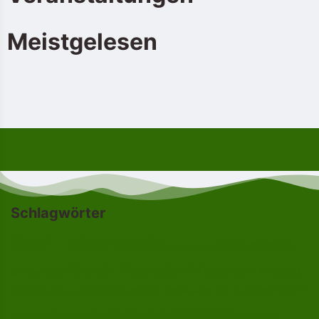
Meistgelesen
Schlagwörter
Bad Lobenstein
Blankenstein
Blankenberg
Burgk
Ebersdorf
Eliasbrunn
Friesau
Brennersgrün
Gefell
Heberndorf
Harra
Frössen
Grumbach
Gräfenwarth
Gahma
Lehesten
Hirschberg
Helmsgrün
Heinersdorf
Liebengrün