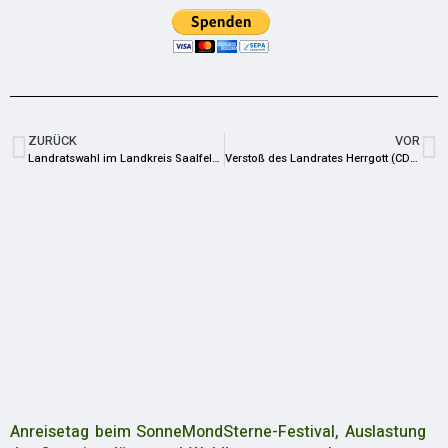
ZURÜCK
VOR
Landratswahl im Landkreis Saalfeld-Rudolstadt 2026
Verstoß des Landrates Herrgott (CDU) gegen die Wahlfreiheit und Chancengleichheit politischer Parteien
Anreisetag beim SonneMondSterne-Festival, Auslastung