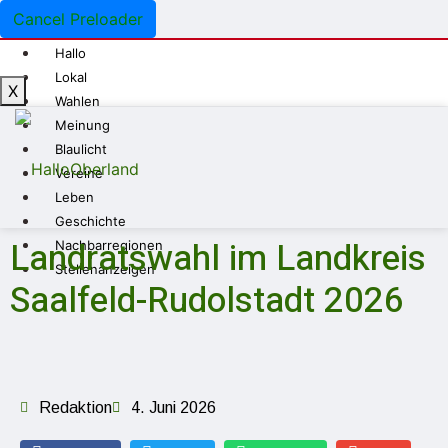
Cancel Preloader
Hallo
Lokal
X
Wahlen
Meinung
Blaulicht
Vereine
Leben
Geschichte
Landratswahl im Landkreis
Nachbarregionen
Stellenanzeigen
Saalfeld-Rudolstadt 2026
Redaktion
4. Juni 2026