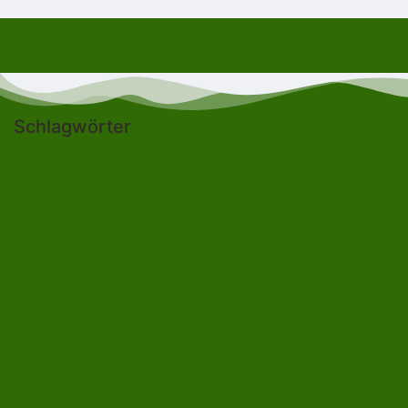
Schlagwörter
Bad Lobenstein
Blankenstein
Blankenberg
Burgk
Ebersdorf
Eliasbrunn
Friesau
Brennersgrün
Gefell
Heberndorf
Harra
Frössen
Grumbach
Gräfenwarth
Gahma
Lehesten
Hirschberg
Helmsgrün
Heinersdorf
Liebengrün
Ossla
Neundorf
Oberlemnitz
Pöritzsch
Lückenmühle
Oßla
Remptendorf
Rosenthal am Rennsteig
Rodacherbrunn
Saalburg
Saalburg-
Röppisch
Ruppersdorf
Röttersdorf
Ebersdorf
Schleiz
Schönbrunn
Saaldorf
Tanna
Weitisberga
Thimmendorf
Thierbach
Unterlemnitz