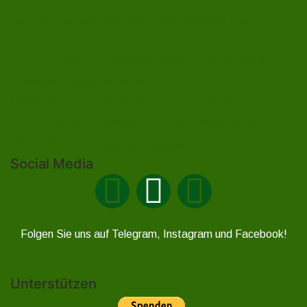
Lehesten
Hirschberg
Helmsgrün
Heinersdorf
Liebengrün
Ossla
Neundorf
Oberlemnitz
Pöritzsch
Lückenmühle
Oßla
Remptendorf
Rosenthal am Rennsteig
Rodacherbrunn
Saalburg
Saalburg-
Röppisch
Ruppersdorf
Röttersdorf
Ebersdorf
Schleiz
Schönbrunn
Saaldorf
Tanna
Weitisberga
Thimmendorf
Thierbach
Unterlemnitz
Wurzbach
Zoppoten
Ziegenrück
Social Media
Folgen Sie uns auf Telegram, Instagram und Facebook!
Unterstützen