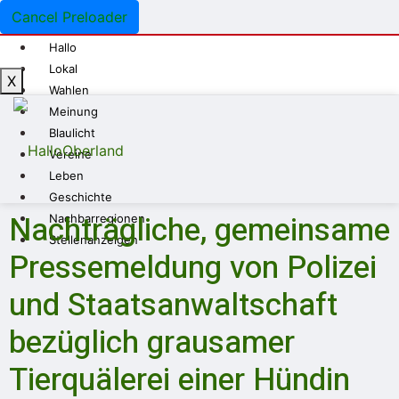
Cancel Preloader
Hallo
Lokal
X
Wahlen
Meinung
Blaulicht
Vereine
Leben
Geschichte
Nachträgliche, gemeinsame
Nachbarregionen
Stellenanzeigen
Pressemeldung von Polizei
und Staatsanwaltschaft
bezüglich grausamer
Tierquälerei einer Hündin