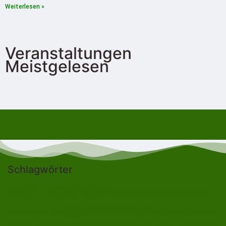
Weiterlesen »
Veranstaltungen
Meistgelesen
Schlagwörter
Bad Lobenstein
Blankenstein
Blankenberg
Burgk
Ebersdorf
Eliasbrunn
Friesau
Brennersgrün
Gefell
Heberndorf
Harra
Frössen
Grumbach
Gräfenwarth
Gahma