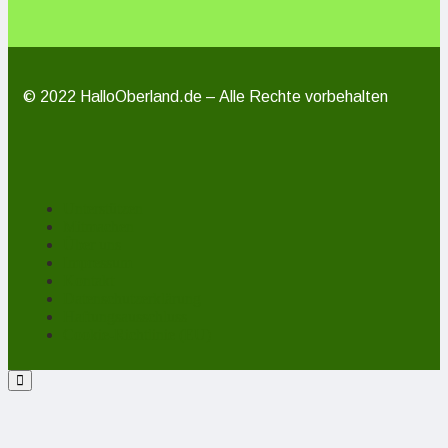
© 2022 HalloOberland.de – Alle Rechte vorbehalten
Unterstützen
Mitmachen
Über uns
Impressum
Kontakt
Datenschutzerklärung
Haftungsausschluss
Cookie-Richtlinie (EU)