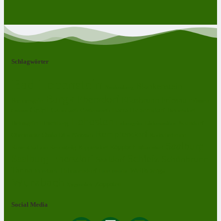
Schlagwörter
Bad Lobenstein
Blankenstein
Blankenberg
Burgk
Ebersdorf
Eliasbrunn
Friesau
Frössen
Brennersgrün
Gefell
Harra
Heberndorf
Grumbach
Gräfenwarth
Gahma
Heinersdorf
Lehesten
Hirschberg
Helmsgrün
Neundorf
Lückenmühle
Liebengrün
Remptendorf
Ossla
Oberlemnitz
Pöritzsch
Rodacherbrunn
Oßla
Saalburg
Rosenthal am Rennsteig
Röppisch
Ruppersdorf
Röttersdorf
Schleiz
Saalburg-Ebersdorf
Schönbrunn
Saaldorf
Tanna
Weitisberga
Thimmendorf
Thierbach
Unterlemnitz
Wurzbach
Zoppoten
Ziegenrück
Social Media