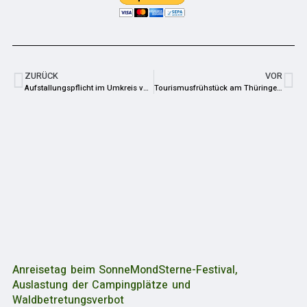
ZURÜCK
VOR
Aufstallungspflicht im Umkreis von Thierbach wird aufgehoben
Tourismusfrühstück am Thüringer Meer bringt Akteure der Region zusammen
Anreisetag beim SonneMondSterne-Festival,
Auslastung der Campingplätze und
Waldbetretungsverbot