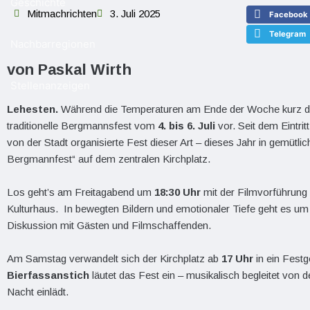
Geschichte
Mitmachrichten
3. Juli 2025
Facebook
Telegram
Nachbarregionen
von Paskal Wirth
Stellenanzeigen
Lehesten.
Während die Temperaturen am Ende der Woche kurz dur
traditionelle Bergmannsfest vom
4. bis 6. Juli
vor. Seit dem Eintrit
von der Stadt organisierte Fest dieser Art – dieses Jahr in gemüt
Bergmannfest“ auf dem zentralen Kirchplatz.
Los geht’s am Freitagabend um
18:30 Uhr
mit der Filmvorführun
Kulturhaus. In bewegten Bildern und emotionaler Tiefe geht es um I
Diskussion mit Gästen und Filmschaffenden.
Am Samstag verwandelt sich der Kirchplatz ab
17 Uhr
in ein Festg
Bierfassanstich
läutet das Fest ein – musikalisch begleitet von 
Nacht einlädt.