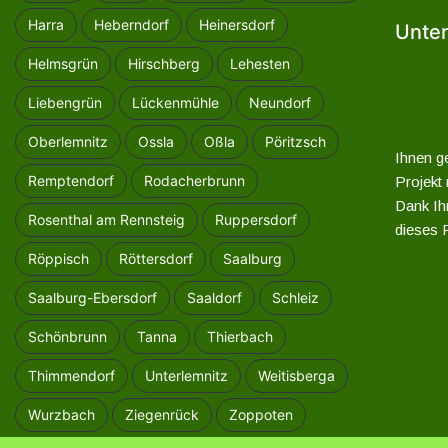
Harra
Heberndorf
Heinersdorf
Unter
Helmsgrün
Hirschberg
Lehesten
Liebengrün
Lückenmühle
Neundorf
Oberlemnitz
Ossla
Oßla
Pöritzsch
Ihnen ge
Remptendorf
Rodacherbrunn
Projekt
Dank Ihr
Rosenthal am Rennsteig
Ruppersdorf
dieses P
Röppisch
Röttersdorf
Saalburg
Saalburg-Ebersdorf
Saaldorf
Schleiz
Schönbrunn
Tanna
Thierbach
Thimmendorf
Unterlemnitz
Weitisberga
Wurzbach
Ziegenrück
Zoppoten