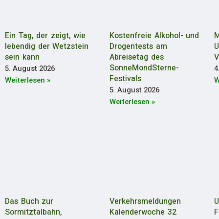
Ein Tag, der zeigt, wie
Kostenfreie Alkohol- und
M
lebendig der Wetzstein
Drogentests am
U
sein kann
Abreisetag des
V
SonneMondSterne-
5. August 2026
4
Festivals
Weiterlesen »
W
5. August 2026
Weiterlesen »
Das Buch zur
Verkehrsmeldungen
U
Sormitztalbahn,
Kalenderwoche 32
F