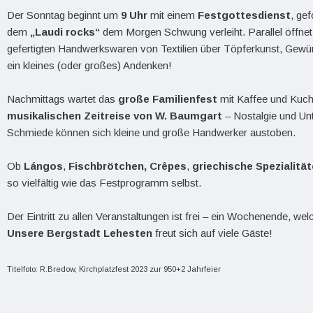
Der Sonntag beginnt um
9 Uhr
mit einem
Festgottesdienst
, ge
dem
„Laudi rocks
“
dem Morgen Schwung verleiht. Parallel öffnet
gefertigten Handwerkswaren von Textilien über Töpferkunst, Gewürze
ein kleines (oder großes) Andenken!
Nachmittags wartet das
große Familienfest
mit Kaffee und Kuch
musikalischen Zeitreise von W. Baumgart
– Nostalgie und Unte
Schmiede können sich kleine und große Handwerker austoben.
Ob
Lángos
,
Fischbrötchen, Crêpes
,
griechische Spezialitä
so vielfältig wie das Festprogramm selbst.
Der Eintritt zu allen Veranstaltungen ist frei – ein Wochenende, w
Unsere Bergstadt Lehesten
freut sich auf viele Gäste!
Titelfoto: R.Bredow, Kirchplatzfest 2023 zur 950+2 Jahrfeier