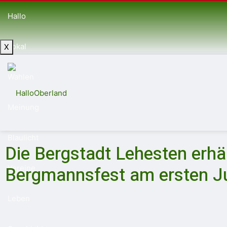
Hallo
Lokal
X
Wahlen
Meinung
Blaulicht
Die Bergstadt Lehesten erhäl
Bergmannsfest am ersten J
Vereine
Leben