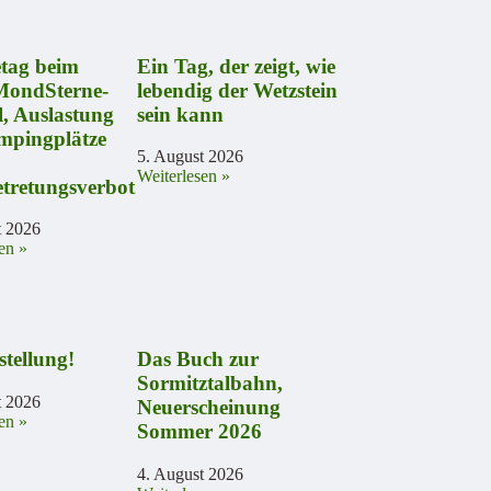
etag beim
Ein Tag, der zeigt, wie
ondSterne-
lebendig der Wetzstein
l, Auslastung
sein kann
mpingplätze
5. August 2026
Weiterlesen »
tretungsverbot
t 2026
en »
stellung!
Das Buch zur
Sormitztalbahn,
t 2026
Neuerscheinung
en »
Sommer 2026
4. August 2026