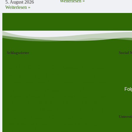
Weiterlesen »
5. August 2026
Weiterlesen »
Schlagwörter
Social 
Bad Lobenstein
Blankenstein
Blankenberg
Burgk
Ebersdorf
Eliasbrunn
Brennersgrün
Friesau
Gefell
Harra
Frössen
Grumbach
Gräfenwarth
Gahma
Lehesten
Fol
Heberndorf
Hirschberg
Helmsgrün
Heinersdorf
Ossla
Neundorf
Oberlemnitz
Pöritzsch
Lückenmühle
Oßla
Liebengrün
Remptendorf
Rosenthal am Rennsteig
Rodacherbrunn
Saalburg
Saalburg-
Röppisch
Ruppersdorf
Röttersdorf
Schleiz
Ebersdorf
Schönbrunn
Saaldorf
Unterst
Tanna
Weitisberga
Thimmendorf
Thierbach
Unterlemnitz
Wurzbach
Zoppoten