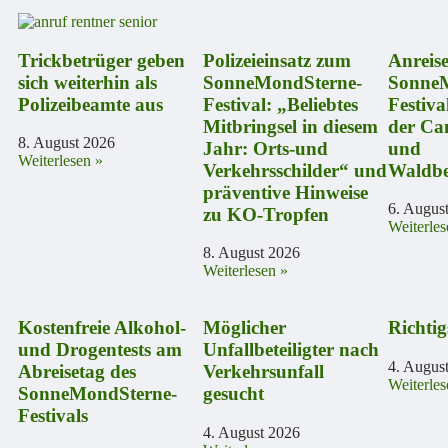
Trickbetrüger geben
Polizeieinsatz zum
Anreis
sich weiterhin als
SonneMondSterne-
SonneM
Polizeibeamte aus
Festival: „Beliebtes
Festiva
Mitbringsel in diesem
der Ca
8. August 2026
Jahr: Orts-und
und
Weiterlesen »
Verkehrsschilder“ und
Waldbe
präventive Hinweise
6. Augus
zu KO-Tropfen
Weiterles
8. August 2026
Weiterlesen »
Kostenfreie Alkohol-
Möglicher
Richtig
und Drogentests am
Unfallbeteiligter nach
4. Augus
Abreisetag des
Verkehrsunfall
Weiterles
SonneMondSterne-
gesucht
Festivals
4. August 2026