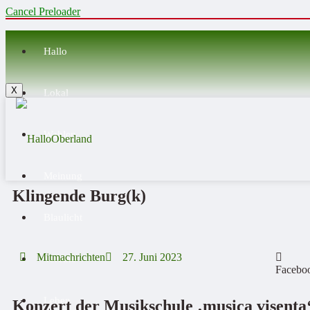
Cancel Preloader
Hallo
X
Lokal
Wahlen
Meinung
Klingende Burg(k)
Blaulicht
Mitmachrichten
27. Juni 2023
Vereine
Facebo
Leben
Konzert der Musikschule ‚musica visenta‘