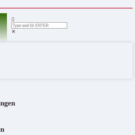
✕
ungen
en