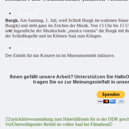
Geschichte
Burgk.
Am Samstag, 1. Juli, wird Schloß Burgk im wahrsten Sinne
Burg(k) und steht ganz im Zeichen der Musik. Von 13 Uhr bis 15 U
und Jugendliche der Musikschule „musica visenta“ die Burgk mit ihr
Nachbarregionen
der Schloßkapelle und im Kleinen Saal zum Klingen.
Stellenanzeigen
Der Eintritt für das Konzert ist im Museumseintritt inklusive.
Ihnen gefällt unsere Arbeit? Unterstützen Sie Hall
tragen Sie so zur Meinungsvielfalt in unse
Zurück
Infoveranstaltung zum Härtefallfonds für in der DDR gesc
Vor
Überwältigender Beifall im vollen Saal bei Filmabend