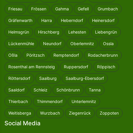
Friesau
Frössen
Gahma
Gefell
Grumbach
Gräfenwarth
Harra
Heberndorf
Heinersdorf
Helmsgrün
Hirschberg
Lehesten
Liebengrün
Lückenmühle
Neundorf
Oberlemnitz
Ossla
Oßla
Pöritzsch
Remptendorf
Rodacherbrunn
Rosenthal am Rennsteig
Ruppersdorf
Röppisch
Röttersdorf
Saalburg
Saalburg-Ebersdorf
Saaldorf
Schleiz
Schönbrunn
Tanna
Thierbach
Thimmendorf
Unterlemnitz
Weitisberga
Wurzbach
Ziegenrück
Zoppoten
Social Media