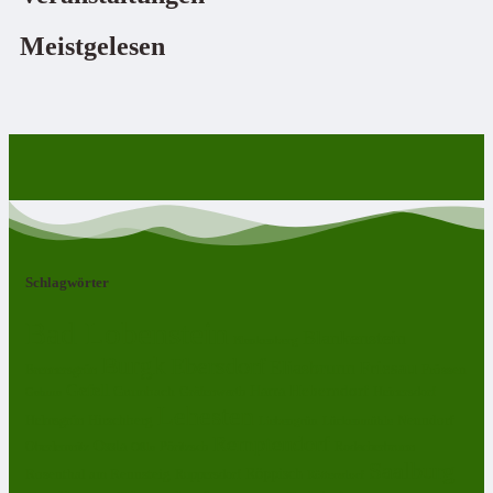
Meistgelesen
Schlagwörter
Bad Lobenstein
Blankenstein
Blankenberg
Burgk
Ebersdorf
Eliasbrunn
Friesau
Frössen
Brennersgrün
Gefell
Harra
Heberndorf
Grumbach
Gräfenwarth
Gahma
Heinersdorf
Lehesten
Hirschberg
Helmsgrün
Neundorf
Lückenmühle
Liebengrün
Remptendorf
Ossla
Oberlemnitz
Pöritzsch
Rodacherbrunn
Oßla
Saalburg
Rosenthal am Rennsteig
Röppisch
Ruppersdorf
Röttersdorf