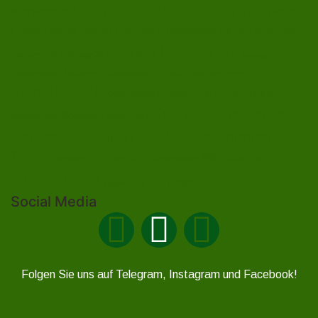
Burgk
Ebersdorf
Eliasbrunn
Friesau
Brennersgrün
Gefell
Heberndorf
Harra
Frössen
Grumbach
Gräfenwarth
Gahma
Lehesten
Hirschberg
Helmsgrün
Heinersdorf
Liebengrün
Ossla
Neundorf
Oberlemnitz
Pöritzsch
Lückenmühle
Oßla
Remptendorf
Rosenthal am Rennsteig
Rodacherbrunn
Saalburg
Saalburg-
Röppisch
Ruppersdorf
Röttersdorf
Ebersdorf
Schleiz
Schönbrunn
Saaldorf
Tanna
Weitisberga
Thimmendorf
Thierbach
Unterlemnitz
Wurzbach
Zoppoten
Ziegenrück
Social Media
Folgen Sie uns auf Telegram, Instagram und Facebook!