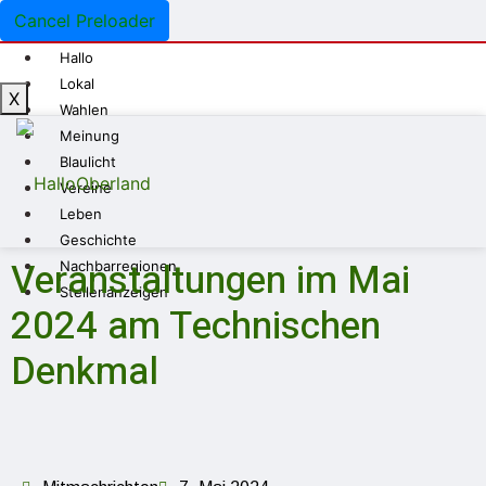
Cancel Preloader
Hallo
Lokal
X
Wahlen
Meinung
Blaulicht
Vereine
Leben
Geschichte
Veranstaltungen im Mai
Nachbarregionen
Stellenanzeigen
2024 am Technischen
Denkmal