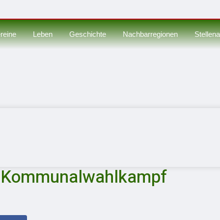
reine
Leben
Geschichte
Nachbarregionen
Stellen
um Kommunalwahlkampf