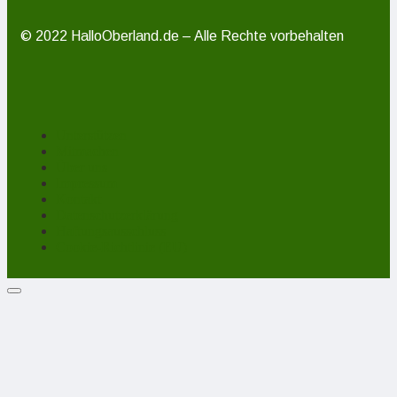
© 2022 HalloOberland.de – Alle Rechte vorbehalten
Unterstützen
Mitmachen
Über uns
Impressum
Kontakt
Datenschutzerklärung
Haftungsausschluss
Cookie-Richtlinie (EU)