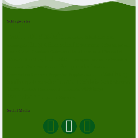
Schlagwörter
Bad Lobenstein
Blankenstein
Blankenberg
Burgk
Ebersdorf
Eliasbrunn
Friesau
Frössen
Brennersgrün
Gefell
Harra
Heberndorf
Grumbach
Gräfenwarth
Gahma
Heinersdorf
Lehesten
Hirschberg
Helmsgrün
Neundorf
Lückenmühle
Liebengrün
Remptendorf
Ossla
Oberlemnitz
Pöritzsch
Rodacherbrunn
Oßla
Saalburg
Rosenthal am Rennsteig
Röppisch
Ruppersdorf
Röttersdorf
Schleiz
Saalburg-Ebersdorf
Schönbrunn
Saaldorf
Tanna
Weitisberga
Thimmendorf
Thierbach
Unterlemnitz
Wurzbach
Zoppoten
Ziegenrück
Social Media