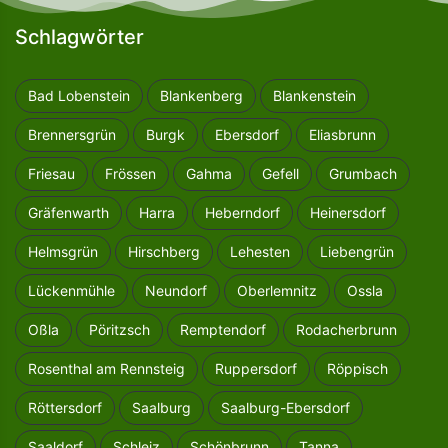
Schlagwörter
Bad Lobenstein
Blankenberg
Blankenstein
Brennersgrün
Burgk
Ebersdorf
Eliasbrunn
Friesau
Frössen
Gahma
Gefell
Grumbach
Gräfenwarth
Harra
Heberndorf
Heinersdorf
Helmsgrün
Hirschberg
Lehesten
Liebengrün
Lückenmühle
Neundorf
Oberlemnitz
Ossla
Oßla
Pöritzsch
Remptendorf
Rodacherbrunn
Rosenthal am Rennsteig
Ruppersdorf
Röppisch
Röttersdorf
Saalburg
Saalburg-Ebersdorf
Saaldorf
Schleiz
Schönbrunn
Tanna