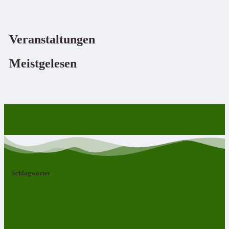
Veranstaltungen
Meistgelesen
Schlagwörter
Bad Lobenstein
Blankenstein
Blankenberg
Burgk
Ebersdorf
Eliasbrunn
Friesau
Frössen
Brennersgrün
Gefell
Harra
Heberndorf
Grumbach
Gräfenwarth
Gahma
Heinersdorf