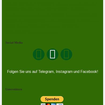
Lehesten
Hirschberg
Helmsgrün
Neundorf
Lückenmühle
Liebengrün
Remptendorf
Ossla
Oberlemnitz
Pöritzsch
Rodacherbrunn
Oßla
Saalburg
Rosenthal am Rennsteig
Röppisch
Ruppersdorf
Röttersdorf
Schleiz
Saalburg-Ebersdorf
Schönbrunn
Saaldorf
Tanna
Weitisberga
Thimmendorf
Thierbach
Unterlemnitz
Wurzbach
Zoppoten
Ziegenrück
Social Media
Folgen Sie uns auf Telegram, Instagram und Facebook!
Unterstützen