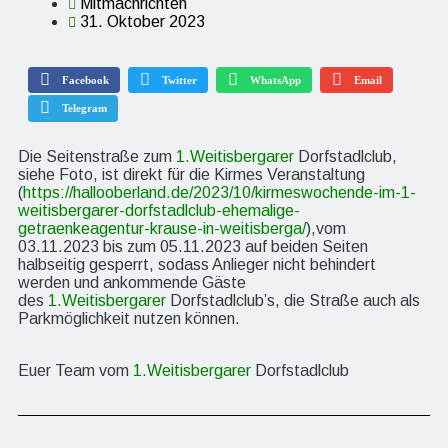
Mitmachrichten
31. Oktober 2023
Facebook
Twitter
WhatsApp
Email
Telegram
Die Seitenstraße zum
1.Weitisbergarer
Dorfstadlclub,
siehe Foto, ist direkt für die Kirmes Veranstaltung
(
https://hallooberland.de/2023/10/kirmeswochende-im-1-
weitisbergarer-dorfstadlclub-ehemalige-
getraenkeagentur-krause-in-weitisberga/
),vom
03.11.2023 bis zum 05.11.2023 auf beiden Seiten
halbseitig gesperrt, sodass Anlieger nicht behindert
werden und ankommende Gäste
des
1.Weitisbergarer
Dorfstadlclub’s, die Straße auch als
Parkmöglichkeit nutzen können.
Euer Team vom
1.Weitisbergarer
Dorfstadlclub