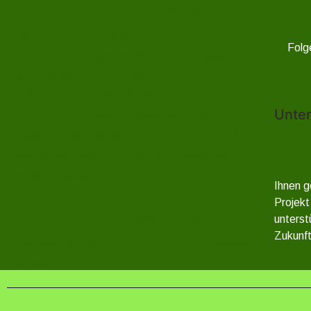
Bad Lobenstein
Blankenberg
Burgk
Blankenstein
Brennersgrün
Folg
Ebersdorf
Eliasbrunn
Friesau
Frössen
Gefell
Harra
Grumbach
Gräfenwarth
Gahma
Heberndorf
Hirschberg
Helmsgrün
Heinersdorf
Lehesten
Unter
Neundorf
Lückenmühle
Liebengrün
Remptendorf
Ossla
Oberlemnitz
Pöritzsch
Oßla
Rosenthal am Rennsteig
Rodacherbrunn
Ruppersdorf
Saalburg
Saalburg-
Röppisch
Röttersdorf
Ihnen g
Ebersdorf
Schleiz
Saaldorf
Projekt
Schönbrunn
Tanna
Thimmendorf
unterst
Thierbach
Wurzbach
Zukunft
Weitisberga
Ziegenrück
Unterlemnitz
Zoppoten