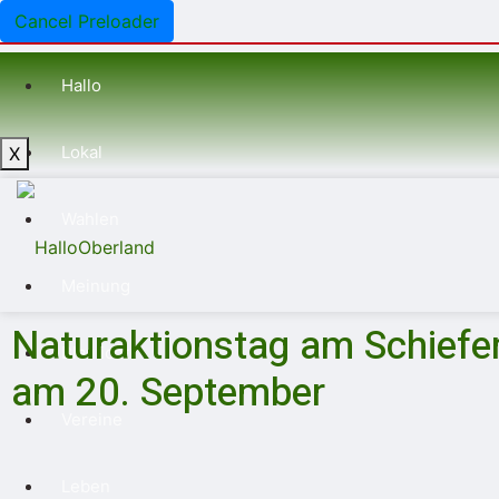
Cancel Preloader
Hallo
Lokal
X
Wahlen
Meinung
Naturaktionstag am Schiefe
Blaulicht
am 20. September
Vereine
Leben