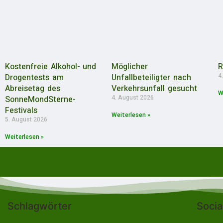
Kostenfreie Alkohol- und
Möglicher
R
4
Drogentests am
Unfallbeteiligter nach
Abreisetag des
Verkehrsunfall gesucht
W
4. August 2026
SonneMondSterne-
Festivals
Weiterlesen »
5. August 2026
Weiterlesen »
Schlagwörter
Socia