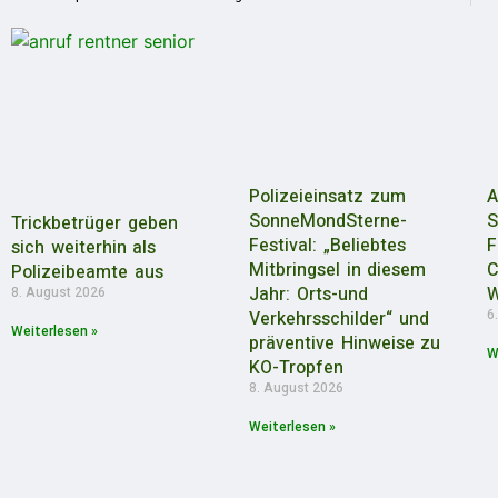
Polizeieinsatz zum
A
SonneMondSterne-
S
Trickbetrüger geben
Festival: „Beliebtes
F
sich weiterhin als
Mitbringsel in diesem
C
Polizeibeamte aus
Jahr: Orts-und
W
8. August 2026
6
Verkehrsschilder“ und
Weiterlesen »
präventive Hinweise zu
W
KO-Tropfen
8. August 2026
Weiterlesen »