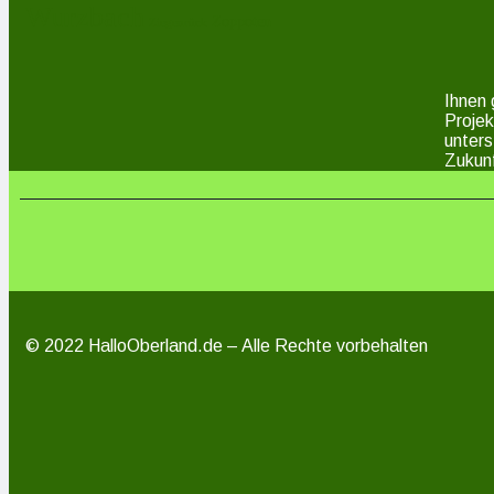
Wurzbach
Zoppoten
Ziegenrück
Ihnen 
Projek
unters
Zukunf
© 2022 HalloOberland.de – Alle Rechte vorbehalten