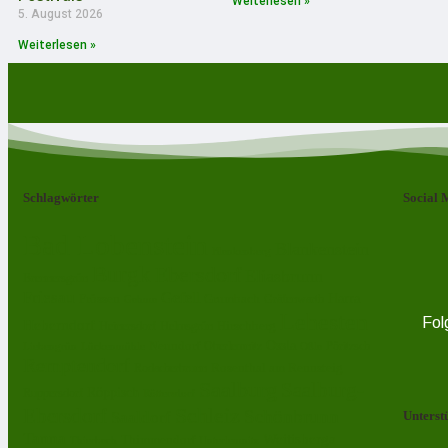
Weiterlesen »
5. August 2026
Weiterlesen »
Schlagwörter
Social 
Bad Lobenstein
Blankenstein
Blankenberg
Burgk
Ebersdorf
Eliasbrunn
Brennersgrün
Friesau
Gefell
Harra
Frössen
Grumbach
Gräfenwarth
Gahma
Lehesten
Fol
Heberndorf
Hirschberg
Helmsgrün
Heinersdorf
Ossla
Neundorf
Oberlemnitz
Pöritzsch
Lückenmühle
Oßla
Liebengrün
Remptendorf
Rosenthal am Rennsteig
Rodacherbrunn
Saalburg
Saalburg-
Röppisch
Ruppersdorf
Röttersdorf
Schleiz
Ebersdorf
Schönbrunn
Saaldorf
Unterst
Tanna
Weitisberga
Thimmendorf
Thierbach
Unterlemnitz