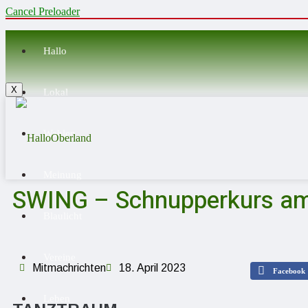
Cancel Preloader
Hallo
X
Lokal
Wahlen
Meinung
SWING – Schnupperkurs am
Blaulicht
Vereine
Mitmachrichten
18. April 2023
Facebook
Leben