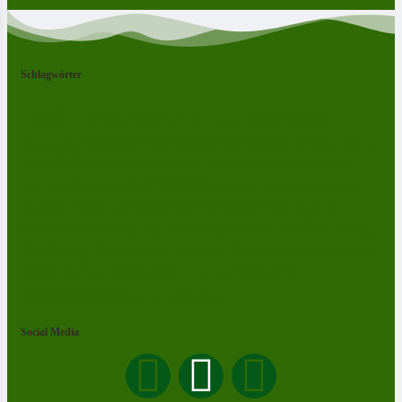
Schlagwörter
Bad Lobenstein
Blankenstein
Blankenberg
Burgk
Ebersdorf
Eliasbrunn
Friesau
Frössen
Brennersgrün
Gefell
Harra
Heberndorf
Grumbach
Gräfenwarth
Gahma
Heinersdorf
Lehesten
Hirschberg
Helmsgrün
Neundorf
Lückenmühle
Liebengrün
Remptendorf
Ossla
Oberlemnitz
Pöritzsch
Rodacherbrunn
Oßla
Saalburg
Rosenthal am Rennsteig
Röppisch
Ruppersdorf
Röttersdorf
Schleiz
Saalburg-Ebersdorf
Schönbrunn
Saaldorf
Tanna
Weitisberga
Thimmendorf
Thierbach
Unterlemnitz
Wurzbach
Zoppoten
Ziegenrück
Social Media