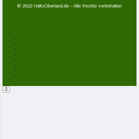
© 2022 HalloOberland.de – Alle Rechte vorbehalten
Unterstützen
Mitmachen
Über uns
Impressum
Kontakt
Datenschutzerklärung
Haftungsausschluss
Cookie-Richtlinie (EU)