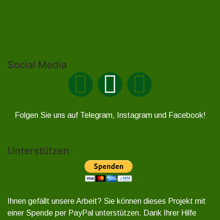
Saalburg
Saalburg-
Röppisch
Ruppersdorf
Röttersdorf
Ebersdorf
Schleiz
Schönbrunn
Saaldorf
Tanna
Weitisberga
Thimmendorf
Thierbach
Unterlemnitz
Wurzbach
Zoppoten
Ziegenrück
Social Media
Folgen Sie uns auf Telegram, Instagram und Facebook!
Unterstützen
Ihnen gefällt unsere Arbeit? Sie können dieses Projekt mit
einer Spende per PayPal unterstützen. Dank Ihrer Hilfe