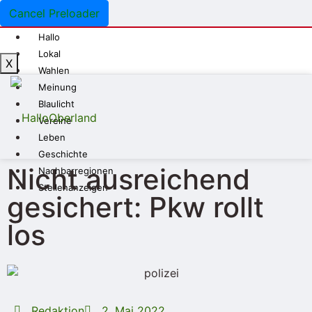
Cancel Preloader
Hallo
Lokal
X
Wahlen
Meinung
Blaulicht
Vereine
Leben
Geschichte
Nicht ausreichend
Nachbarregionen
Stellenanzeigen
gesichert: Pkw rollt
los
Redaktion
2. Mai 2022