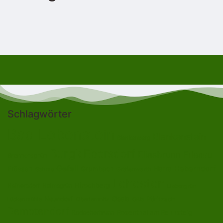
Schlagwörter
Bad Lobenstein
Blankenstein
Blankenberg
Burgk
Ebersdorf
Eliasbrunn
Friesau
Brennersgrün
Gefell
Heberndorf
Harra
Frössen
Grumbach
Gräfenwarth
Gahma
Lehesten
Hirschberg
Helmsgrün
Heinersdorf
Liebengrün
Ossla
Neundorf
Oberlemnitz
Pöritzsch
Lückenmühle
Oßla
Remptendorf
Rosenthal am Rennsteig
Rodacherbrunn