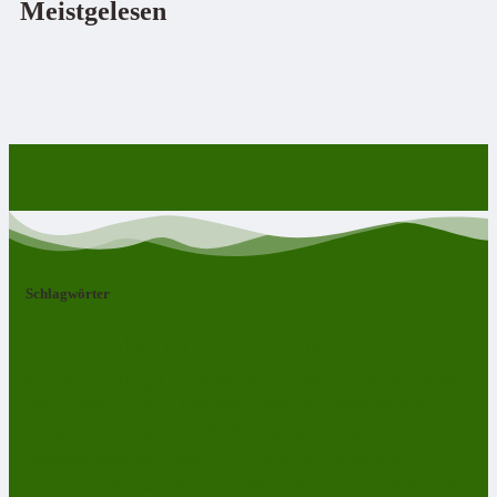
Meistgelesen
Schlagwörter
Bad Lobenstein
Blankenstein
Blankenberg
Burgk
Ebersdorf
Eliasbrunn
Friesau
Frössen
Brennersgrün
Gefell
Harra
Heberndorf
Grumbach
Gräfenwarth
Gahma
Heinersdorf
Lehesten
Hirschberg
Helmsgrün
Neundorf
Lückenmühle
Liebengrün
Remptendorf
Ossla
Oberlemnitz
Pöritzsch
Rodacherbrunn
Oßla
Saalburg
Rosenthal am Rennsteig
Röppisch
Ruppersdorf
Röttersdorf