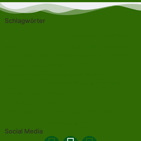
Schlagwörter
Bad Lobenstein
Blankenstein
Blankenberg
Burgk
Ebersdorf
Eliasbrunn
Friesau
Brennersgrün
Gefell
Heberndorf
Harra
Frössen
Grumbach
Gräfenwarth
Gahma
Lehesten
Hirschberg
Helmsgrün
Heinersdorf
Liebengrün
Ossla
Neundorf
Oberlemnitz
Pöritzsch
Lückenmühle
Oßla
Remptendorf
Rosenthal am Rennsteig
Rodacherbrunn
Saalburg
Saalburg-
Röppisch
Ruppersdorf
Röttersdorf
Ebersdorf
Schleiz
Schönbrunn
Saaldorf
Tanna
Weitisberga
Thimmendorf
Thierbach
Unterlemnitz
Wurzbach
Zoppoten
Ziegenrück
Social Media