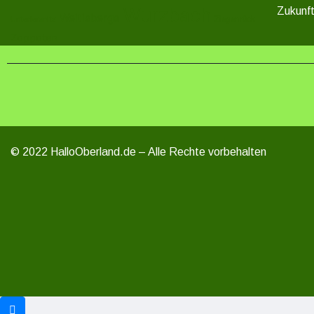
Wurzbach
Zukunft
Weitisberga
Ziegenrück
Unterlemnitz
Zoppoten
© 2022 HalloOberland.de – Alle Rechte vorbehalten