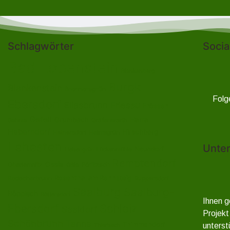
Schlagwörter
Socia
Bad Lobenstein
Blankenberg
Burgk
Blankenstein
Brennersgrün
Folg
Ebersdorf
Eliasbrunn
Friesau
Frössen
Gefell
Harra
Grumbach
Gräfenwarth
Gahma
Heberndorf
Hirschberg
Helmsgrün
Heinersdorf
Lehesten
Unter
Neundorf
Lückenmühle
Liebengrün
Remptendorf
Ossla
Oberlemnitz
Pöritzsch
Oßla
Rosenthal am Rennsteig
Rodacherbrunn
Ruppersdorf
Saalburg
Saalburg-
Röppisch
Röttersdorf
Ihnen g
Ebersdorf
Schleiz
Saaldorf
Projekt
Schönbrunn
Tanna
Thimmendorf
unterst
Thierbach