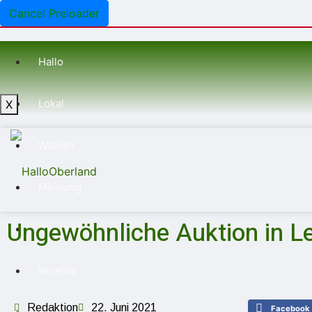
Cancel Preloader
Hallo
Lokal
X
Wahlen
Meinung
Ungewöhnliche Auktion in L
Blaulicht
Vereine
Redaktion
22. Juni 2021
Facebook