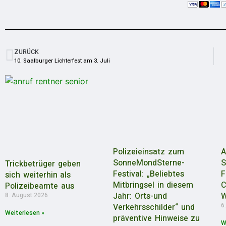
ZURÜCK
10. Saalburger Lichterfest am 3. Juli
Polizeieinsatz zum
A
SonneMondSterne-
S
Trickbetrüger geben
Festival: „Beliebtes
F
sich weiterhin als
Mitbringsel in diesem
C
Polizeibeamte aus
Jahr: Orts-und
W
8. August 2026
6
Verkehrsschilder“ und
Weiterlesen »
präventive Hinweise zu
W