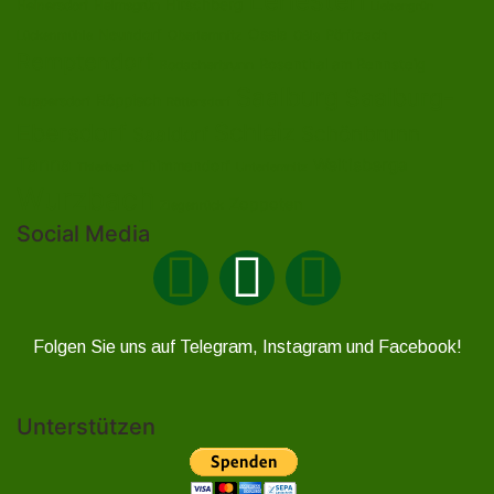
Hirschberg
Helmsgrün
Heinersdorf
Liebengrün
Ossla
Neundorf
Oberlemnitz
Pöritzsch
Lückenmühle
Oßla
Remptendorf
Rosenthal am Rennsteig
Rodacherbrunn
Saalburg
Saalburg-
Röppisch
Ruppersdorf
Röttersdorf
Ebersdorf
Schleiz
Schönbrunn
Saaldorf
Tanna
Weitisberga
Thimmendorf
Thierbach
Unterlemnitz
Wurzbach
Zoppoten
Ziegenrück
Social Media
Folgen Sie uns auf Telegram, Instagram und Facebook!
Unterstützen