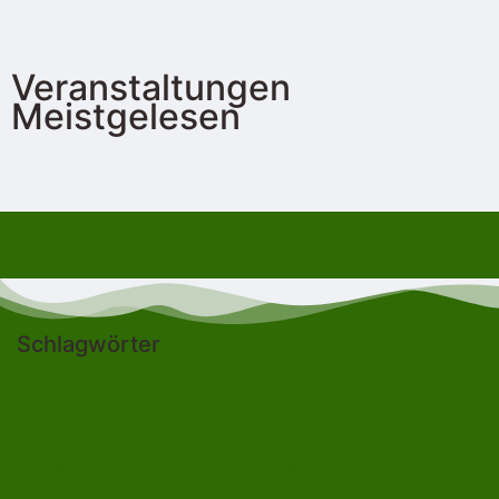
Veranstaltungen
Meistgelesen
Schlagwörter
Bad Lobenstein
Blankenstein
Blankenberg
Burgk
Ebersdorf
Eliasbrunn
Friesau
Brennersgrün
Gefell
Heberndorf
Harra
Frössen
Grumbach
Gräfenwarth
Gahma
Lehesten