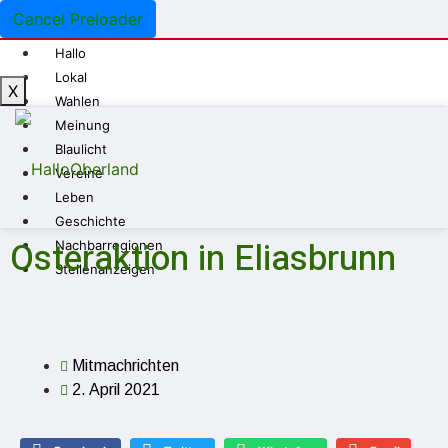
Cancel Preloader
Hallo
Lokal
X
Wahlen
Meinung
Blaulicht
Vereine
Leben
Geschichte
Osteraktion in Eliasbrunn
Nachbarregionen
Stellenanzeigen
Mitmachrichten
2. April 2021