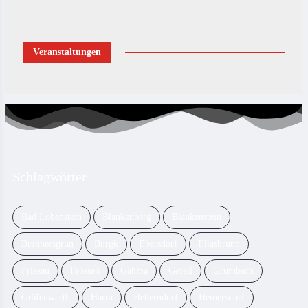
Veranstaltungen
Schlagwörter
Bad Lobenstein
Blankenberg
Blankenstein
Brennersgrün
Burgk
Ebersdorf
Eliasbrunn
Friesau
Frössen
Gahma
Gefell
Grumbach
Gräfenwarth
Harra
Heberndorf
Heinersdorf