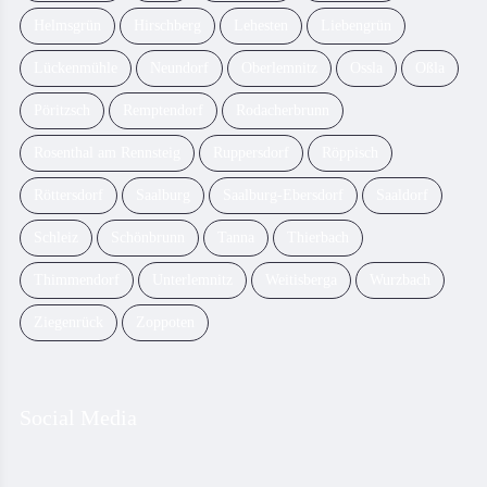
Helmsgrün
Hirschberg
Lehesten
Liebengrün
Lückenmühle
Neundorf
Oberlemnitz
Ossla
Oßla
Pöritzsch
Remptendorf
Rodacherbrunn
Rosenthal am Rennsteig
Ruppersdorf
Röppisch
Röttersdorf
Saalburg
Saalburg-Ebersdorf
Saaldorf
Schleiz
Schönbrunn
Tanna
Thierbach
Thimmendorf
Unterlemnitz
Weitisberga
Wurzbach
Ziegenrück
Zoppoten
Social Media