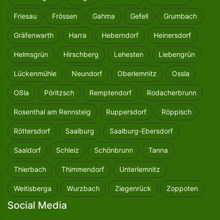
Friesau
Frössen
Gahma
Gefell
Grumbach
Gräfenwarth
Harra
Heberndorf
Heinersdorf
Helmsgrün
Hirschberg
Lehesten
Liebengrün
Lückenmühle
Neundorf
Oberlemnitz
Ossla
Oßla
Pöritzsch
Remptendorf
Rodacherbrunn
Rosenthal am Rennsteig
Ruppersdorf
Röppisch
Röttersdorf
Saalburg
Saalburg-Ebersdorf
Saaldorf
Schleiz
Schönbrunn
Tanna
Thierbach
Thimmendorf
Unterlemnitz
Weitisberga
Wurzbach
Ziegenrück
Zoppoten
Social Media