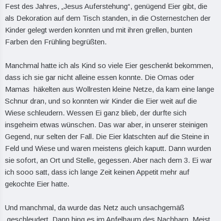
Fest des Jahres, „Jesus Auferstehung“, genügend Eier gibt, die
als Dekoration auf dem Tisch standen, in die Osternestchen der
Kinder gelegt werden konnten und mit ihren grellen, bunten
Farben den Frühling begrüßten.
Manchmal hatte ich als Kind so viele Eier geschenkt bekommen,
dass ich sie gar nicht alleine essen konnte. Die Omas oder
Mamas häkelten aus Wollresten kleine Netze, da kam eine lange
Schnur dran, und so konnten wir Kinder die Eier weit auf die
Wiese schleudern. Wessen Ei ganz blieb, der durfte sich
insgeheim etwas wünschen. Das war aber, in unserer steinigen
Gegend, nur selten der Fall. Die Eier klatschten auf die Steine in
Feld und Wiese und waren meistens gleich kaputt. Dann wurden
sie sofort, an Ort und Stelle, gegessen. Aber nach dem 3. Ei war
ich sooo satt, dass ich lange Zeit keinen Appetit mehr auf
gekochte Eier hatte.
Und manchmal, da wurde das Netz auch unsachgemäß
geschleudert. Dann hing es im Apfelbaum des Nachbarn. Meist