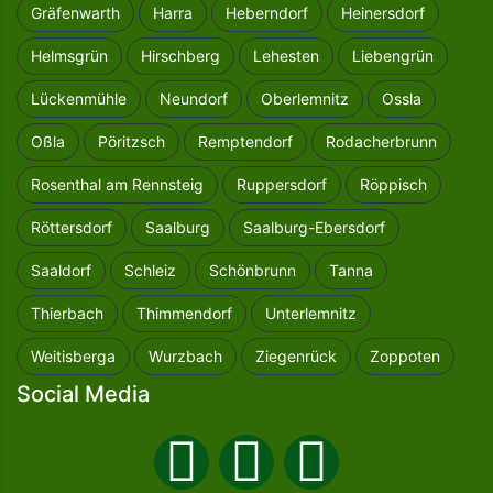
Gräfenwarth
Harra
Heberndorf
Heinersdorf
Helmsgrün
Hirschberg
Lehesten
Liebengrün
Lückenmühle
Neundorf
Oberlemnitz
Ossla
Oßla
Pöritzsch
Remptendorf
Rodacherbrunn
Rosenthal am Rennsteig
Ruppersdorf
Röppisch
Röttersdorf
Saalburg
Saalburg-Ebersdorf
Saaldorf
Schleiz
Schönbrunn
Tanna
Thierbach
Thimmendorf
Unterlemnitz
Weitisberga
Wurzbach
Ziegenrück
Zoppoten
Social Media