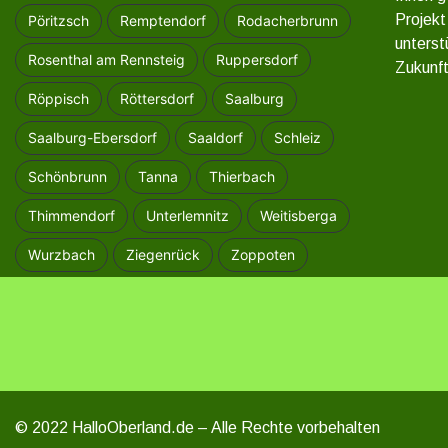
Projekt
Pöritzsch
Remptendorf
Rodacherbrunn
unterst
Rosenthal am Rennsteig
Ruppersdorf
Zukunft
Röppisch
Röttersdorf
Saalburg
Saalburg-Ebersdorf
Saaldorf
Schleiz
Schönbrunn
Tanna
Thierbach
Thimmendorf
Unterlemnitz
Weitisberga
Wurzbach
Ziegenrück
Zoppoten
© 2022 HalloOberland.de – Alle Rechte vorbehalten