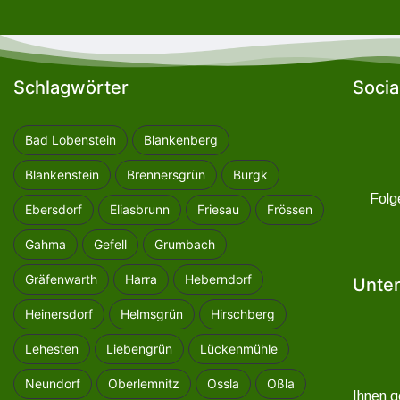
Schlagwörter
Socia
Bad Lobenstein
Blankenberg
Blankenstein
Brennersgrün
Burgk
Folg
Ebersdorf
Eliasbrunn
Friesau
Frössen
Gahma
Gefell
Grumbach
Gräfenwarth
Harra
Heberndorf
Unter
Heinersdorf
Helmsgrün
Hirschberg
Lehesten
Liebengrün
Lückenmühle
Neundorf
Oberlemnitz
Ossla
Oßla
Ihnen g