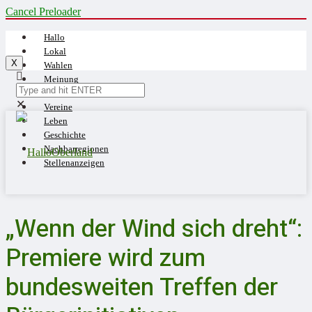
Cancel Preloader
Hallo
Lokal
X
Wahlen
Meinung
Blaulicht
✕
Vereine
Leben
Geschichte
Nachbarregionen
Stellenanzeigen
„Wenn der Wind sich dreht“:
Premiere wird zum
bundesweiten Treffen der