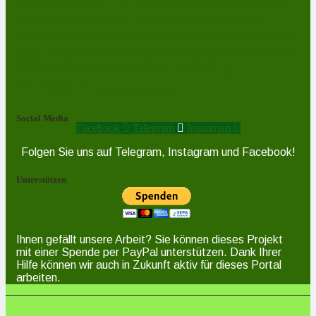
Hirschberg
Helmsgrün
Neundorf
Lückenmühle
Liebengrün
Remptendorf
Ossla
Oberlemnitz
Pöritzsch
Rodacherbrunn
Oßla
Saalburg
Rosenthal am Rennsteig
Röppisch
Ruppersdorf
Röttersdorf
Schleiz
Saalburg-Ebersdorf
Schönbrunn
Saaldorf
Tanna
Weitisberga
Thimmendorf
Thierbach
Unterlemnitz
Wurzbach
Zoppoten
Ziegenrück
Social Media
Facebook
Telegram
Instagram
Folgen Sie uns auf Telegram, Instagram und Facebook!
Unterstützen
Ihnen gefällt unsere Arbeit? Sie können dieses Projekt
mit einer Spende per PayPal unterstützen. Dank Ihrer
Hilfe können wir auch in Zukunft aktiv für dieses Portal
arbeiten.