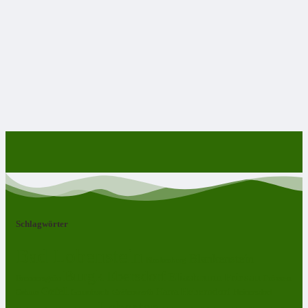
Schlagwörter
Bad Lobenstein
Blankenstein
Blankenberg
Burgk
Ebersdorf
Eliasbrunn
Friesau
Frössen
Brennersgrün
Gefell
Harra
Heberndorf
Grumbach
Gräfenwarth
Gahma
Heinersdorf
Lehesten