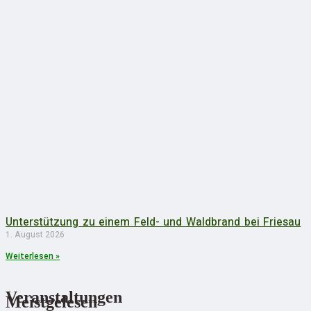
Unterstützung zu einem Feld- und Waldbrand bei Friesau
1. August 2026
Weiterlesen »
Veranstaltungen
Meistgelesen