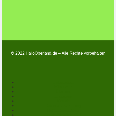
© 2022 HalloOberland.de – Alle Rechte vorbehalten
Unterstützen
Mitmachen
Über uns
Impressum
Kontakt
Datenschutzerklärung
Haftungsausschluss
Cookie-Richtlinie (EU)