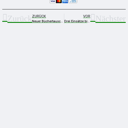
ZURÜCK
VOR
Zurück
Nächster
Neuer Büchertauschschrank im Schieferpark lädt zum Schmökern ein
Drei Einsätze bis in die Nacht