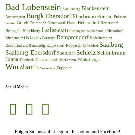
Bad Lobenstein
Blankenstein
Blankenberg
Burgk
Ebersdorf
Eliasbrunn
Friesau
Frössen
Brennersgrün
Gefell
Harra
Heberndorf
Grumbach
Gräfenwarth
Gahma
Heinersdorf
Lehesten
Hirschberg
Helmsgrün
Neundorf
Lückenmühle
Liebengrün
Remptendorf
Ossla
Oberlemnitz
Pöritzsch
Rodacherbrunn
Oßla
Saalburg
Rosenthal am Rennsteig
Röppisch
Ruppersdorf
Röttersdorf
Schleiz
Saalburg-Ebersdorf
Schönbrunn
Saaldorf
Tanna
Weitisberga
Thimmendorf
Thierbach
Unterlemnitz
Wurzbach
Zoppoten
Ziegenrück
Social Media
Folgen Sie uns auf Telegram, Instagram und Facebook!