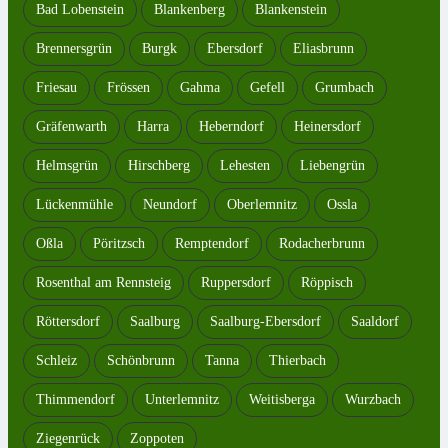
Bad Lobenstein
Blankenberg
Blankenstein
Brennersgrün
Burgk
Ebersdorf
Eliasbrunn
Friesau
Frössen
Gahma
Gefell
Grumbach
Gräfenwarth
Harra
Heberndorf
Heinersdorf
Helmsgrün
Hirschberg
Lehesten
Liebengrün
Lückenmühle
Neundorf
Oberlemnitz
Ossla
Oßla
Pöritzsch
Remptendorf
Rodacherbrunn
Rosenthal am Rennsteig
Ruppersdorf
Röppisch
Röttersdorf
Saalburg
Saalburg-Ebersdorf
Saaldorf
Schleiz
Schönbrunn
Tanna
Thierbach
Thimmendorf
Unterlemnitz
Weitisberga
Wurzbach
Ziegenrück
Zoppoten