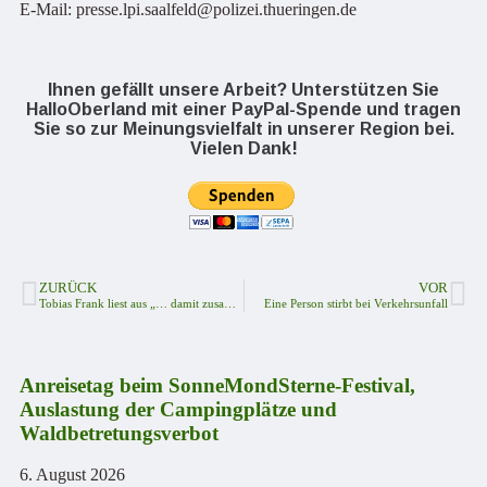
E-Mail: presse.lpi.saalfeld@polizei.thueringen.de
Ihnen gefällt unsere Arbeit? Unterstützen Sie
HalloOberland mit einer PayPal-Spende und tragen
Sie so zur Meinungsvielfalt in unserer Region bei.
Vielen Dank!
ZURÜCK
VOR
Tobias Frank liest aus „… damit zusammenwächst, was zusammengehört“Wann: 14.11.2024 um 19.00 Uhr in der Stadtbibliothek Bad Lobenstein
Eine Person stirbt bei Verkehrsunfall
Anreisetag beim SonneMondSterne-Festival,
Auslastung der Campingplätze und
Waldbetretungsverbot
6. August 2026