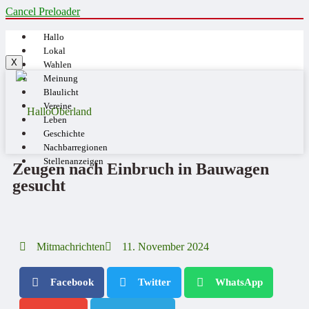
Cancel Preloader
Hallo
Lokal
X
Wahlen
Meinung
Blaulicht
Vereine
Leben
Geschichte
Nachbarregionen
Stellenanzeigen
Zeugen nach Einbruch in Bauwagen
gesucht
Mitmachrichten
11. November 2024
Facebook
Twitter
WhatsApp