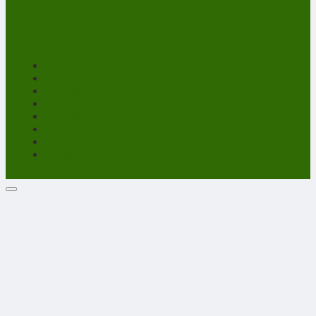
Unterstützen
Mitmachen
Über uns
Impressum
Kontakt
Datenschutzerklärung
Haftungsausschluss
Cookie-Richtlinie (EU)