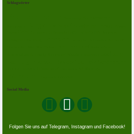
Schlagwörter
Bad Lobenstein
Blankenstein
Blankenberg
Burgk
Ebersdorf
Eliasbrunn
Friesau
Frössen
Brennersgrün
Gefell
Harra
Heberndorf
Grumbach
Gräfenwarth
Gahma
Heinersdorf
Lehesten
Hirschberg
Helmsgrün
Neundorf
Lückenmühle
Liebengrün
Remptendorf
Ossla
Oberlemnitz
Pöritzsch
Rodacherbrunn
Oßla
Saalburg
Rosenthal am Rennsteig
Röppisch
Ruppersdorf
Röttersdorf
Schleiz
Saalburg-Ebersdorf
Schönbrunn
Saaldorf
Tanna
Weitisberga
Thimmendorf
Thierbach
Unterlemnitz
Wurzbach
Zoppoten
Ziegenrück
Social Media
Folgen Sie uns auf Telegram, Instagram und Facebook!