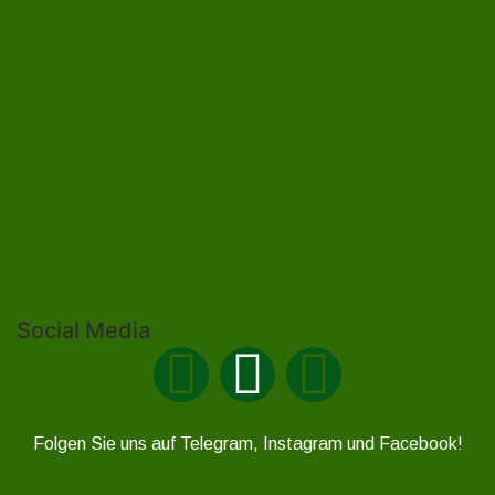
Burgk
Ebersdorf
Eliasbrunn
Friesau
Brennersgrün
Gefell
Heberndorf
Harra
Frössen
Grumbach
Gräfenwarth
Gahma
Lehesten
Hirschberg
Helmsgrün
Heinersdorf
Liebengrün
Ossla
Neundorf
Oberlemnitz
Pöritzsch
Lückenmühle
Oßla
Remptendorf
Rosenthal am Rennsteig
Rodacherbrunn
Saalburg
Saalburg-
Röppisch
Ruppersdorf
Röttersdorf
Ebersdorf
Schleiz
Schönbrunn
Saaldorf
Tanna
Weitisberga
Thimmendorf
Thierbach
Unterlemnitz
Wurzbach
Zoppoten
Ziegenrück
Social Media
Folgen Sie uns auf Telegram, Instagram und Facebook!