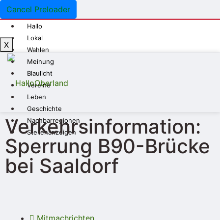
Cancel Preloader
Hallo
Lokal
X
Wahlen
Meinung
Blaulicht
Vereine
Leben
Geschichte
Verkehrsinformation:
Nachbarregionen
Stellenanzeigen
Sperrung B90-Brücke
bei Saaldorf
Mitmachrichten