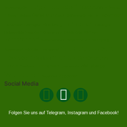
Burgk
Ebersdorf
Eliasbrunn
Friesau
Brennersgrün
Gefell
Heberndorf
Harra
Frössen
Grumbach
Gräfenwarth
Gahma
Lehesten
Hirschberg
Helmsgrün
Heinersdorf
Liebengrün
Ossla
Neundorf
Oberlemnitz
Pöritzsch
Lückenmühle
Oßla
Remptendorf
Rosenthal am Rennsteig
Rodacherbrunn
Saalburg
Saalburg-
Röppisch
Ruppersdorf
Röttersdorf
Ebersdorf
Schleiz
Schönbrunn
Saaldorf
Tanna
Weitisberga
Thimmendorf
Thierbach
Unterlemnitz
Wurzbach
Zoppoten
Ziegenrück
Social Media
Folgen Sie uns auf Telegram, Instagram und Facebook!