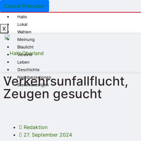
Cancel Preloader
Hallo
Lokal
X
Wahlen
Meinung
Blaulicht
Vereine
Leben
Geschichte
Verkehrsunfallflucht,
Nachbarregionen
Stellenanzeigen
Zeugen gesucht
Redaktion
27. September 2024