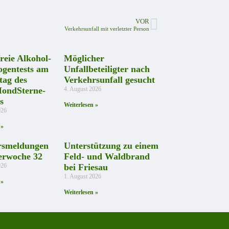
VOR
Verkehrsunfall mit verletzter Person
reie Alkohol-
Möglicher
ogentests am
Unfallbeteiligter nach
tag des
Verkehrsunfall gesucht
ondSterne-
4. August 2026
s
Weiterlesen »
026
 »
rsmeldungen
Unterstützung zu einem
erwoche 32
Feld- und Waldbrand
026
bei Friesau
1. August 2026
 »
Weiterlesen »