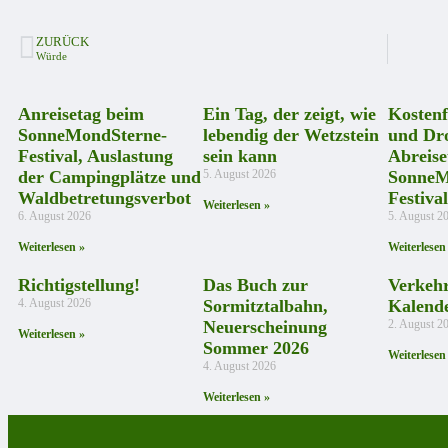
ZURÜCK
Würde
Anreisetag beim
Ein Tag, der zeigt, wie
Kostenf
SonneMondSterne-
lebendig der Wetzstein
und Dr
Festival, Auslastung
sein kann
Abreise
der Campingplätze und
5. August 2026
SonneM
Waldbetretungsverbot
Festival
Weiterlesen »
6. August 2026
5. August 2
Weiterlesen »
Weiterlesen
Richtigstellung!
Das Buch zur
Verkeh
4. August 2026
Sormitztalbahn,
Kalend
Neuerscheinung
2. August 2
Weiterlesen »
Sommer 2026
Weiterlesen
4. August 2026
Weiterlesen »