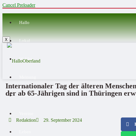
Cancel Preloader
Hallo
X
Lokal
Wahlen
Meinung
Internationaler Tag der älteren Menschen
der ab 65-Jährigen sind in Thüringen erw
Blaulicht
Vereine
Redaktion
29. September 2024
Leben