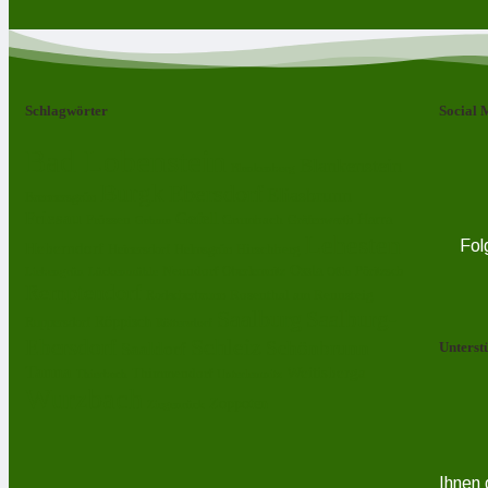
Schlagwörter
Social 
Bad Lobenstein
Blankenstein
Blankenberg
Burgk
Ebersdorf
Eliasbrunn
Brennersgrün
Friesau
Gefell
Harra
Frössen
Grumbach
Gräfenwarth
Gahma
Lehesten
Fol
Heberndorf
Hirschberg
Helmsgrün
Heinersdorf
Ossla
Neundorf
Oberlemnitz
Pöritzsch
Lückenmühle
Oßla
Liebengrün
Remptendorf
Rosenthal am Rennsteig
Rodacherbrunn
Saalburg
Saalburg-
Röppisch
Ruppersdorf
Röttersdorf
Schleiz
Ebersdorf
Schönbrunn
Saaldorf
Unterst
Tanna
Weitisberga
Thimmendorf
Thierbach
Unterlemnitz
Wurzbach
Zoppoten
Ziegenrück
Ihnen 