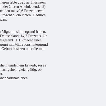
lteren lebte 2023 in Thüringen
t der älteren Alleinlebenden2)
ebenden mit 40,6 Prozent etwa
Prozent allein lebten. Dadurch
nden.
n Migrationshintergrund hatten,
(Deutschland: 14,7 Prozent). Un
nsgesamt 11,1 Prozent einen
erung mit Migrationshintergrund
h Geburt besitzen oder die min
die irgendeinem Erwerb, sei es
nachgehen, gleichgültig, ob
ht.
onenhaushalt leben.