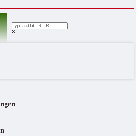
✕
ungen
en