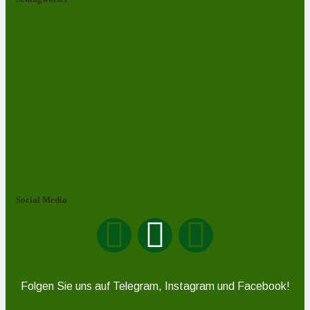
Bad Lobenstein
Blankenstein
Blankenberg
Burgk
Ebersdorf
Eliasbrunn
Friesau
Frössen
Brennersgrün
Gefell
Harra
Heberndorf
Grumbach
Gräfenwarth
Gahma
Heinersdorf
Lehesten
Hirschberg
Helmsgrün
Neundorf
Lückenmühle
Liebengrün
Remptendorf
Ossla
Oberlemnitz
Pöritzsch
Rodacherbrunn
Oßla
Saalburg
Rosenthal am Rennsteig
Röppisch
Ruppersdorf
Röttersdorf
Schleiz
Saalburg-Ebersdorf
Schönbrunn
Saaldorf
Tanna
Weitisberga
Thimmendorf
Thierbach
Unterlemnitz
Wurzbach
Zoppoten
Ziegenrück
Social Media
Folgen Sie uns auf Telegram, Instagram und Facebook!