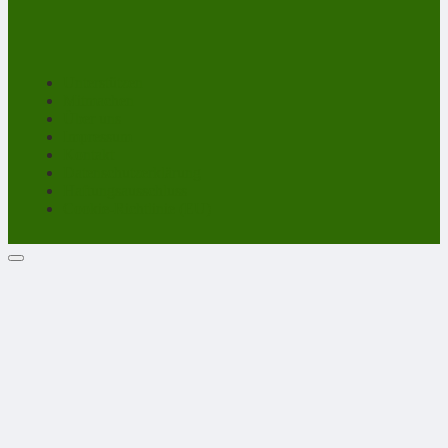
Unterstützen
Mitmachen
Über uns
Impressum
Kontakt
Datenschutzerklärung
Haftungsausschluss
Cookie-Richtlinie (EU)