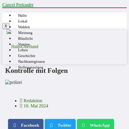
Cancel Preloader
Hallo
Lokal
X
Wahlen
Meinung
Blaulicht
Vereine
Leben
Geschichte
Nachbarregionen
Stellenanzeigen
Kontrolle mit Folgen
Redaktion
10. Mai 2024
Facebook
Twitter
WhatsApp