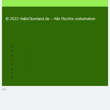
© 2022 HalloOberland.de – Alle Rechte vorbehalten
Unterstützen
Mitmachen
Über uns
Impressum
Kontakt
Datenschutzerklärung
Haftungsausschluss
Cookie-Richtlinie (EU)