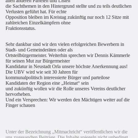
allen anderen Parteien und Listen
die Sachthemen in den Hintergrund stellte und zu teils deutlichen
Verlusten geführt hat. Für echte
Opposition bleiben im Kreistag zukünftig nur noch 12 Sitze mit
zahlreichen Einzelkämpfern ohne
Fraktionsstatus.
Sehr dankbar sind wir den vielen erfolgreichen Bewerbern in
Stadt- und Gemeinderäten oder als
Ortsteilbürgermeister. Weiterhin sprechen wir Dennis Kämmerle
für seinen Mut zur Bürgermeister
Kandidatur in Neustadt Orla unsere höchste Anerkennung aus!
Die UBV wird wie seit 30 Jahren für
kommunalpolitisch interessierte Bürger und parteilose
Kandidaten der Region eine „Heimat“ sein
und zukünftig wollen wir die Rolle unseres Vereins deutlicher
hervorheben.
Und ein Versprechen: Wir werden den Mächtigen weiter auf die
Finger schauen
Unter der Bezeichnung „Mitmachricht“ veröffentlichen wir die
uns zugesandten Beiträge. Die Inhalte spiegeln nicht unbedingt