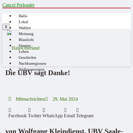
Cancel Preloader
Hallo
Lokal
X
Wahlen
Meinung
Blaulicht
Vereine
Leben
Geschichte
Nachbarregionen
Stellenanzeigen
Die UBV sagt Danke!
Mitmachrichten
29. Mai 2024
Facebook
Twitter
WhatsApp
Email
Telegram
von Wolfgang Kleindienst, UBV Saale-