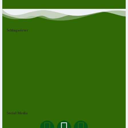
Schlagwörter
Bad Lobenstein
Blankenstein
Blankenberg
Burgk
Ebersdorf
Eliasbrunn
Friesau
Frössen
Brennersgrün
Gefell
Harra
Heberndorf
Grumbach
Gräfenwarth
Gahma
Heinersdorf
Lehesten
Hirschberg
Helmsgrün
Neundorf
Lückenmühle
Liebengrün
Remptendorf
Ossla
Oberlemnitz
Pöritzsch
Rodacherbrunn
Oßla
Saalburg
Rosenthal am Rennsteig
Röppisch
Ruppersdorf
Röttersdorf
Schleiz
Saalburg-Ebersdorf
Schönbrunn
Saaldorf
Tanna
Weitisberga
Thimmendorf
Thierbach
Unterlemnitz
Wurzbach
Zoppoten
Ziegenrück
Social Media