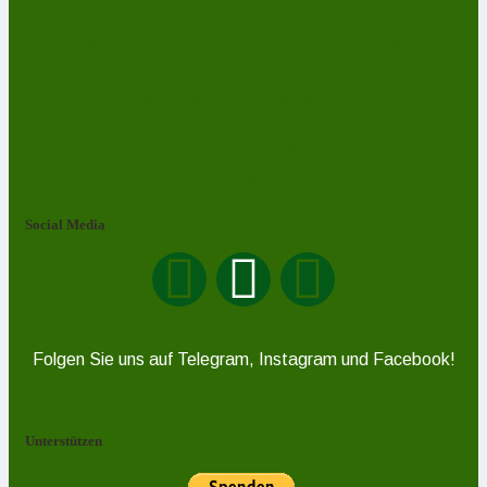
Gefell
Harra
Heberndorf
Grumbach
Gräfenwarth
Gahma
Heinersdorf
Lehesten
Hirschberg
Helmsgrün
Neundorf
Lückenmühle
Liebengrün
Remptendorf
Ossla
Oberlemnitz
Pöritzsch
Rodacherbrunn
Oßla
Saalburg
Rosenthal am Rennsteig
Röppisch
Ruppersdorf
Röttersdorf
Schleiz
Saalburg-Ebersdorf
Schönbrunn
Saaldorf
Tanna
Weitisberga
Thimmendorf
Thierbach
Unterlemnitz
Wurzbach
Zoppoten
Ziegenrück
Social Media
Folgen Sie uns auf Telegram, Instagram und Facebook!
Unterstützen