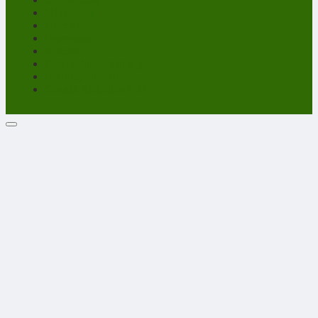
Mitmachen
Über uns
Impressum
Kontakt
Datenschutzerklärung
Haftungsausschluss
Cookie-Richtlinie (EU)