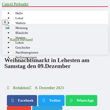
Cancel Preloader
Hallo
Lokal
X
Wahlen
Meinung
Blaulicht
Vereine
Leben
Geschichte
Nachbarregionen
Stellenanzeigen
Weihnachtsmarkt in Lehesten am
Samstag den 09.Dezember
Redaktion
8. Dezember 2023
Facebook
Twitter
WhatsApp