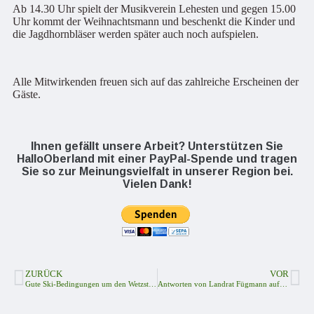
Ab 14.30 Uhr spielt der Musikverein Lehesten und gegen 15.00
Uhr kommt der Weihnachtsmann und beschenkt die Kinder und
die Jagdhornbläser werden später auch noch aufspielen.
Alle Mitwirkenden freuen sich auf das zahlreiche Erscheinen der
Gäste.
Ihnen gefällt unsere Arbeit? Unterstützen Sie
HalloOberland mit einer PayPal-Spende und tragen
Sie so zur Meinungsvielfalt in unserer Region bei.
Vielen Dank!
ZURÜCK
VOR
Gute Ski-Bedingungen um den Wetzstein
Antworten von Landrat Fügmann auf UBV Anfragen zur ThematikFührerscheinstelle, Unterbringung Flüchtlinge in Plothen und defekterFußboden Sporthalle Grundschule Pößneck Ost liegen vor