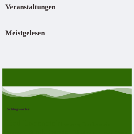
Veranstaltungen
Meistgelesen
Schlagwörter
Bad Lobenstein
Blankenstein
Blankenberg
Burgk
Ebersdorf
Eliasbrunn
Friesau
Frössen
Brennersgrün