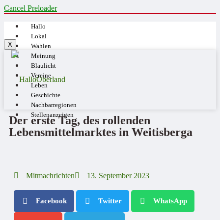
Cancel Preloader
Hallo
Lokal
X
Wahlen
Meinung
Blaulicht
Vereine
Leben
Geschichte
Nachbarregionen
Stellenanzeigen
Der erste Tag, des rollenden
Lebensmittelmarktes in Weitisberga
Mitmachrichten
13. September 2023
Facebook
Twitter
WhatsApp