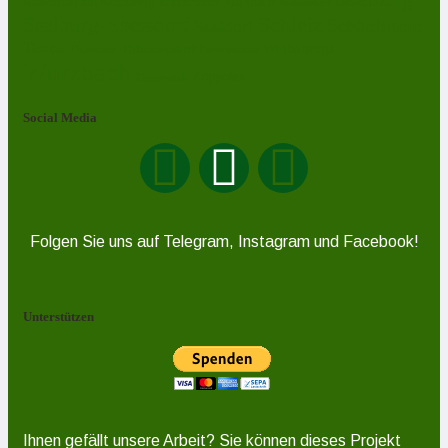
Rosenthal am Rennsteig
Röppisch
Ruppersdorf
Röttersdorf
Schleiz
Saalburg-Ebersdorf
Schönbrunn
Saaldorf
Tanna
Weitisberga
Thimmendorf
Thierbach
Unterlemnitz
Wurzbach
Zoppoten
Ziegenrück
Social Media
Folgen Sie uns auf Telegram, Instagram und Facebook!
Unterstützen
Ihnen gefällt unsere Arbeit? Sie können dieses Projekt