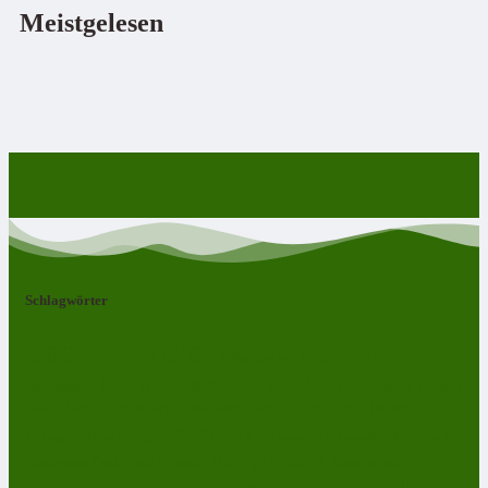
Meistgelesen
Schlagwörter
Bad Lobenstein
Blankenstein
Blankenberg
Burgk
Ebersdorf
Eliasbrunn
Friesau
Frössen
Brennersgrün
Gefell
Harra
Heberndorf
Grumbach
Gräfenwarth
Gahma
Heinersdorf
Lehesten
Hirschberg
Helmsgrün
Neundorf
Lückenmühle
Liebengrün
Remptendorf
Ossla
Oberlemnitz
Pöritzsch
Rodacherbrunn
Oßla
Saalburg