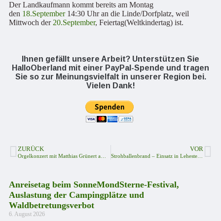
Der Landkaufmann kommt bereits am Montag
den
18.September
14:30 Uhr an die Linde/Dorfplatz, weil
Mittwoch der
20.September
, Feiertag(Weltkindertag) ist.
Ihnen gefällt unsere Arbeit? Unterstützen Sie
HalloOberland mit einer PayPal-Spende und tragen
Sie so zur Meinungsvielfalt in unserer Region bei.
Vielen Dank!
ZURÜCK
VOR
Orgelkonzert mit Matthias Grünert am Samstag, 16. September um 18 Uhr
Strohballenbrand – Einsatz in Lehestener Agrar Betrieb
Anreisetag beim SonneMondSterne-Festival,
Auslastung der Campingplätze und
Waldbetretungsverbot
6. August 2026