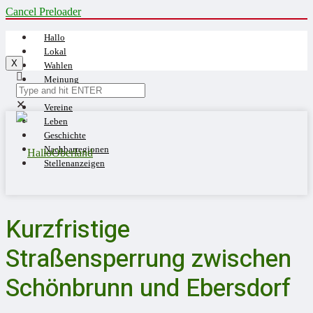
Cancel Preloader
Hallo
Lokal
X
Wahlen
Meinung
Blaulicht
✕
Vereine
Leben
Geschichte
Nachbarregionen
Stellenanzeigen
Kurzfristige
Straßensperrung zwischen
Schönbrunn und Ebersdorf