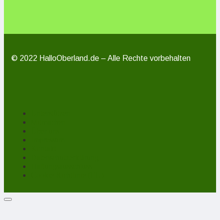
© 2022 HalloOberland.de – Alle Rechte vorbehalten
Unterstützen
Mitmachen
Über uns
Impressum
Kontakt
Datenschutzerklärung
Haftungsausschluss
Cookie-Richtlinie (EU)