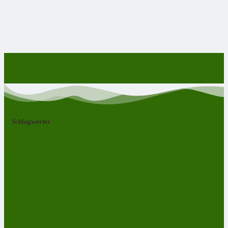
Schlagwörter
Bad Lobenstein
Blankenstein
Blankenberg
Burgk
Ebersdorf
Eliasbrunn
Friesau
Frössen
Brennersgrün
Gefell
Harra
Heberndorf
Grumbach
Gräfenwarth
Gahma
Heinersdorf
Lehesten
Hirschberg
Helmsgrün
Neundorf
Lückenmühle
Liebengrün
Remptendorf
Ossla
Oberlemnitz
Pöritzsch
Rodacherbrunn
Oßla
Saalburg
Rosenthal am Rennsteig
Röppisch
Ruppersdorf
Röttersdorf
Schleiz
Saalburg-Ebersdorf
Schönbrunn
Saaldorf