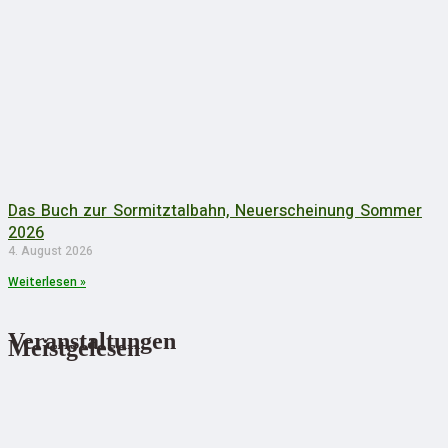
Das Buch zur Sormitztalbahn, Neuerscheinung Sommer
2026
4. August 2026
Weiterlesen »
Veranstaltungen
Meistgelesen