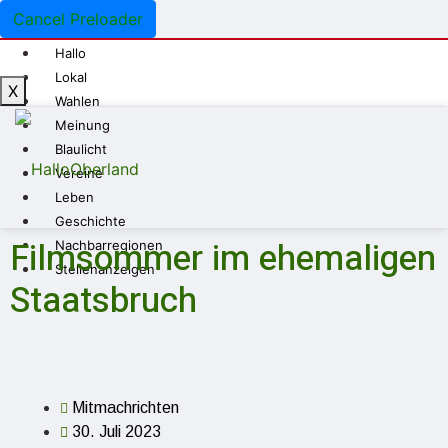
Cancel Preloader
Hallo
Lokal
X
Wahlen
Meinung
Blaulicht
Vereine
Leben
Geschichte
Filmsommer im ehemaligen
Nachbarregionen
Stellenanzeigen
Staatsbruch
Mitmachrichten
30. Juli 2023