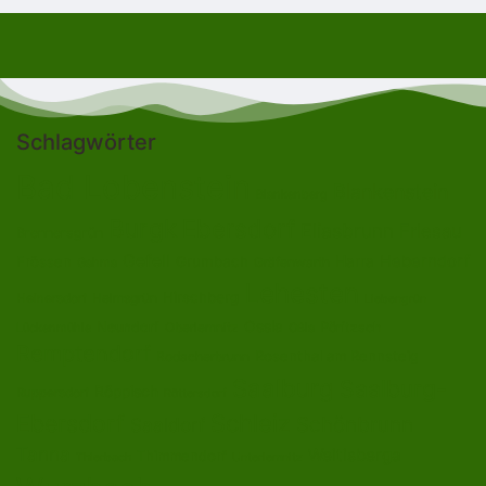
Schlagwörter
Bad Lobenstein
Blankenstein
Blankenberg
Burgk
Ebersdorf
Eliasbrunn
Friesau
Brennersgrün
Gefell
Heberndorf
Harra
Frössen
Grumbach
Gräfenwarth
Gahma
Lehesten
Hirschberg
Helmsgrün
Heinersdorf
Liebengrün
Ossla
Neundorf
Oberlemnitz
Pöritzsch
Lückenmühle
Oßla
Remptendorf
Rosenthal am Rennsteig
Rodacherbrunn
Saalburg
Saalburg-
Röppisch
Ruppersdorf
Röttersdorf
Ebersdorf
Schleiz
Schönbrunn
Saaldorf
Tanna
Weitisberga
Thimmendorf
Thierbach
Unterlemnitz