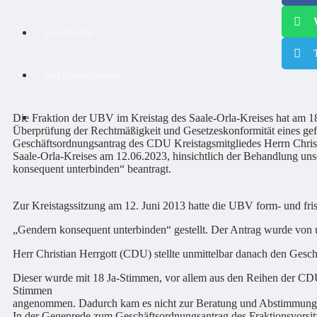
Geschichte
Nachbarregionen
Die Fraktion der UBV im Kreistag des Saale-Orla-Kreises hat am 
Stellenanzeigen
Überprüfung der Rechtmäßigkeit und Gesetzeskonformität eines gef
Geschäftsordnungsantrag des CDU Kreistagsmitgliedes Herrn Christ
Saale-Orla-Kreises am 12.06.2023, hinsichtlich der Behandlung uns
konsequent unterbinden“ beantragt.
Zur Kreistagssitzung am 12. Juni 2013 hatte die UBV form- und fris
„Gendern konsequent unterbinden“ gestellt. Der Antrag wurde von u
Herr Christian Herrgott (CDU) stellte unmittelbar danach den Gesch
Dieser wurde mit 18 Ja-Stimmen, vor allem aus den Reihen der C
Stimmen
angenommen. Dadurch kam es nicht zur Beratung und Abstimmung 
In der Gegenrede zum Geschäftsordnungsantrag des Fraktionsvorsi