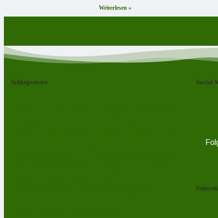
Weiterlesen »
Schlagwörter
Social 
Bad Lobenstein
Blankenstein
Blankenberg
Burgk
Ebersdorf
Eliasbrunn
Brennersgrün
Friesau
Gefell
Harra
Frössen
Grumbach
Gräfenwarth
Gahma
Lehesten
Fol
Heberndorf
Hirschberg
Helmsgrün
Heinersdorf
Ossla
Neundorf
Oberlemnitz
Pöritzsch
Lückenmühle
Oßla
Liebengrün
Remptendorf
Rosenthal am Rennsteig
Rodacherbrunn
Saalburg
Saalburg-
Röppisch
Ruppersdorf
Röttersdorf
Schleiz
Ebersdorf
Schönbrunn
Saaldorf
Unterst
Tanna
Weitisberga
Thimmendorf
Thierbach
Unterlemnitz
Wurzbach
Zoppoten
Ziegenrück