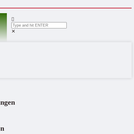
✕
ungen
en