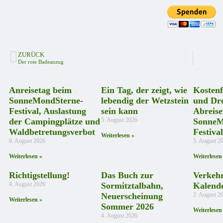
ZURÜCK
Der rote Badeanzug
Anreisetag beim
Ein Tag, der zeigt, wie
Kostenf
SonneMondSterne-
lebendig der Wetzstein
und Dr
Festival, Auslastung
sein kann
Abreise
der Campingplätze und
5. August 2026
SonneM
Waldbetretungsverbot
Festival
Weiterlesen »
6. August 2026
5. August 2
Weiterlesen »
Weiterlesen
Richtigstellung!
Das Buch zur
Verkeh
4. August 2026
Sormitztalbahn,
Kalend
Neuerscheinung
2. August 2
Weiterlesen »
Sommer 2026
Weiterlesen
4. August 2026