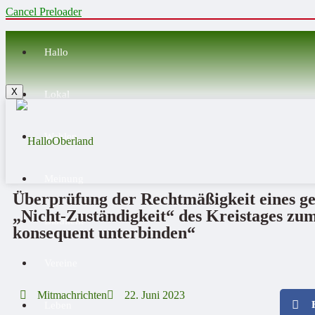
Cancel Preloader
Hallo
X
Lokal
Wahlen
Meinung
Überprüfung der Rechtmäßigkeit eines gef
„Nicht-Zuständigkeit“ des Kreistages z
Blaulicht
konsequent unterbinden“
Vereine
Mitmachrichten
22. Juni 2023
Leben