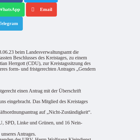
WhatsApp
Email
Telegram
18.06.23 beim Landesverwaltungsamt die
assten Beschlusses des Kreistages, zu einem
ian Herrgott (CDU), zur Kreistagssitzung des
eres form- und fristgerechten Antrages „Gendern
tgerecht einen Antrag mit der Überschrift
ns eingebracht. Das Mitglied des Kreistages
äftsordnungsantrag auf „Nicht-Zuständigkeit“.
DU, SPD, Linke und Grünen, und 16 Nein-
unseres Antrages.
tzenden der UBV, Herrn Wolfgang Kleindienst,