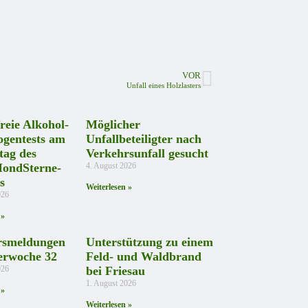
VOR
Unfall eines Holzlasters
reie Alkohol-
Möglicher
ogentests am
Unfallbeteiligter nach
tag des
Verkehrsunfall gesucht
ondSterne-
4. August 2026
s
Weiterlesen »
026
 »
rsmeldungen
Unterstützung zu einem
erwoche 32
Feld- und Waldbrand
026
bei Friesau
1. August 2026
 »
Weiterlesen »