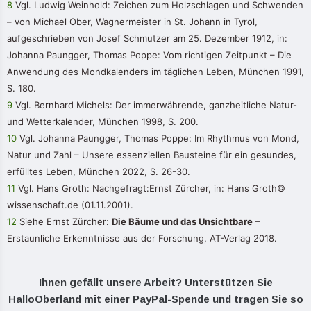
8
Vgl. Ludwig Weinhold: Zeichen zum Holzschlagen und Schwenden
– von Michael Ober, Wagnermeister in St. Johann in Tyrol,
aufgeschrieben von Josef Schmutzer am 25. Dezember 1912, in:
Johanna Paungger, Thomas Poppe: Vom richtigen Zeitpunkt – Die
Anwendung des Mondkalenders im täglichen Leben, München 1991,
S. 180.
9
Vgl. Bernhard Michels: Der immerwährende, ganzheitliche Natur-
und Wetterkalender, München 1998, S. 200.
10
Vgl. Johanna Paungger, Thomas Poppe: Im Rhythmus von Mond,
Natur und Zahl – Unsere essenziellen Bausteine für ein gesundes,
erfülltes Leben, München 2022, S. 26-30.
11
Vgl. Hans Groth: Nachgefragt:Ernst Zürcher, in: Hans Groth©
wissenschaft.de (01.11.2001).
12
Siehe Ernst Zürcher:
Die Bäume und das Unsichtbare
–
Erstaunliche Erkenntnisse aus der Forschung, AT-Verlag 2018.
Ihnen gefällt unsere Arbeit? Unterstützen Sie
HalloOberland mit einer PayPal-Spende und tragen Sie so