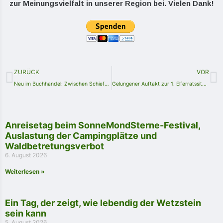
zur Meinungsvielfalt in unserer Region bei. Vielen Dank!
ZURÜCK
VOR
Neu im Buchhandel: Zwischen Schiefer, Saale und Sormitz 1904 bis 1909 – Zeitungsnotizen von annodazumal
Gelungener Auftakt zur 1. Elferratssitzung im ausverkauften Kulturhaus in Lehesten
Anreisetag beim SonneMondSterne-Festival,
Auslastung der Campingplätze und
Waldbetretungsverbot
6. August 2026
Weiterlesen »
Ein Tag, der zeigt, wie lebendig der Wetzstein
sein kann
5. August 2026