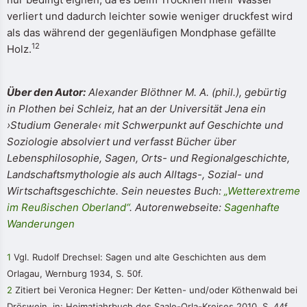
verliert und dadurch leichter sowie weniger druckfest wird
als das während der gegenläufigen Mondphase gefällte
12
Holz.
Über den Autor:
Alexander Blöthner M. A. (phil.), gebürtig
in Plothen bei Schleiz, hat an der Universität Jena ein
›Studium Generale‹ mit Schwerpunkt auf Geschichte und
Soziologie absolviert und verfasst Bücher über
Lebensphilosophie, Sagen, Orts- und Regionalgeschichte,
Landschaftsmythologie als auch Alltags-, Sozial- und
Wirtschaftsgeschichte. Sein neuestes Buch:
„Wetterextreme
im Reußischen Oberland“
. Autorenwebseite:
Sagenhafte
Wanderungen
1
Vgl. Rudolf Drechsel: Sagen und alte Geschichten aus dem
Orlagau, Wernburg 1934, S. 50f.
2
Zitiert bei Veronica Hegner: Der Ketten- und/oder Köthenwald bei
Dröswein, in: Heimatjahrbuch des Saale-Orla-Kreises 2010, S. 44f.