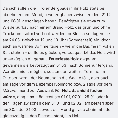
Danach sollen die Tiroler Bergbauern ihr Holz stets bei
abnehmendem Mond, bevorzugt aber zwischen dem 21.12.
und 06.01. geschlagen haben. Benötigten sie etwa zum
Wiederaufbau nach einem Brand Holz, das grün und ohne
Trocknung sofort verbaut werden mußte, so schlugen sie
am 24.06. zwischen 12 und 13 Uhr (Sommerzeit) ein, doch
auch an warmen Sommertagen – wenn die Bäume im vollen
Saft stehen – sollte es glücken, vorausgesetzt das Holz wird
unverzüglich eingebaut.
Feuerfeste Holz
dagegen
gewannen sie bevorzugt am 01.03. nach Sonnenuntergang.
War dies nicht möglich, so standen weitere Termine im
Oktober, wenn der Neumond in die Waage fällt, aber auch
am Tage vor dem Dezembervollmond bzw. 2 Tage vor dem
Märzvollmond zur Auswahl. Für
Holz das nicht faulen
würde
, ging man möglichst am 01.01, 07.01., 25.01. oder in
den Tagen zwischen dem 31.01. und 02.02., am besten aber
am 30. oder 31.03., soweit der Mond gerade abnimmt oder
gleichzeitig in den Fischen steht, ins Holz.