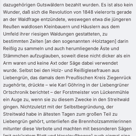
dazugehörigen Gutswäldern bezahlt wurden. Es ist also kein
Wunder, daß sich die Revolution von 1848 vielerorts gerade
an der Waldfrage entzündete, weswegen etwa die jüngeren
Reußen waldlosen Kleinbauern und Häuslern aus dem
Umfeld ihrer riesigen Waldungen gestatteten, zu
bestimmten Zeiten [an den sogenannten ›Holztagen] darin
Reißig zu sammeln und auch herumliegende Äste und
Stämmchen aufzuglauben, soweit diese nicht dicker als ein
Arm waren und keine Axt oder Säge dabei verwendet
wurde. Selbst bei den Holz- und Reißiglesefrauen aus
Liebengrün, das damals dem Preußischen Kreis Ziegenrück
zugehörte, drückte – wie Karl Göhring in der Liebengrüner
Ortschronik berichtet – der Forstmeister von Lückenmühle
ein Auge zu, wenn sie zu diesem Zwecke in den Streitwald
gingen. Nichtzuletzt mit der Selbstbegründung, der
Streitwald habe in ältesten Tagen zum großen Teil zu
Liebengrün gehört, unterliefen die Brennholzsammlerinnen
mitunter diese Verbote und machten mit besonderen Sägen
[mit gekürztem Blatt und Haselnußbogen] auch einmal eine