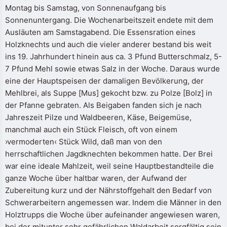
Montag bis Samstag, von Sonnenaufgang bis
Sonnenuntergang. Die Wochenarbeitszeit endete mit dem
Ausläuten am Samstagabend. Die Essensration eines
Holzknechts und auch die vieler anderer bestand bis weit
ins 19. Jahrhundert hinein aus ca. 3 Pfund Butterschmalz, 5-
7 Pfund Mehl sowie etwas Salz in der Woche. Daraus wurde
eine der Hauptspeisen der damaligen Bevölkerung, der
Mehlbrei, als Suppe [Mus] gekocht bzw. zu Polze [Bolz] in
der Pfanne gebraten. Als Beigaben fanden sich je nach
Jahreszeit Pilze und Waldbeeren, Käse, Beigemüse,
manchmal auch ein Stück Fleisch, oft von einem
›vermoderten‹ Stück Wild, daß man von den
herrschaftlichen Jagdknechten bekommen hatte. Der Brei
war eine ideale Mahlzeit, weil seine Hauptbestandteile die
ganze Woche über haltbar waren, der Aufwand der
Zubereitung kurz und der Nährstoffgehalt den Bedarf von
Schwerarbeitern angemessen war. Indem die Männer in den
Holztrupps die Woche über aufeinander angewiesen waren,
bei der mitunter sehr gefährlichen Waldarbeit sorgfältig sein