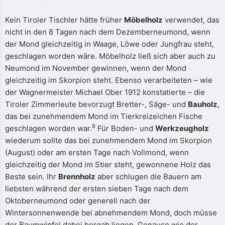
Kein Tiroler Tischler hätte früher
Möbelholz
verwendet, das
nicht in den 8 Tagen nach dem Dezemberneumond, wenn
der Mond gleichzeitig in Waage, Löwe oder Jungfrau steht,
geschlagen worden wäre. Möbelholz ließ sich aber auch zu
Neumond im November gewinnen, wenn der Mond
gleichzeitig im Skorpion steht. Ebenso verarbeiteten – wie
der Wagnermeister Michael Ober 1912 konstatierte – die
Tiroler Zimmerleute bevorzugt Bretter-, Säge- und
Bauholz
,
das bei zunehmendem Mond im Tierkreizeichen Fische
8
geschlagen worden war.
Für Boden- und
Werkzeugholz
wiederum sollte das bei zunehmendem Mond im Skorpion
(August) oder am ersten Tage nach Vollmond, wenn
gleichzeitig der Mond im Stier steht, gewonnene Holz das
Beste sein. Ihr
Brennholz
aber schlugen die Bauern am
liebsten während der ersten sieben Tage nach dem
Oktoberneumond oder generell nach der
Wintersonnenwende bei abnehmendem Mond, doch müsse
der Baumwipfel dabei bergab liegen. Genauso wie der