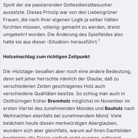
Spott der sie passierenden Gottesdienstbesucher
aussetzte. Dieses Prinzip war von den Liebengrüner
Frauen, die nach ihrer eigenen Logik ja selber hätten
fürchten müssen, ›stienig‹ gemacht zu werden, dreist
umgekehrt worden. Die Änderung des Spielfeldes also
7
hatte sie aus dieser ›Situation‹ herausführt.
Holzeinschlag zum richtigen Zeitpunkt
Die ›Holztage‹ besaßen aber noch eine andere Bedeutung,
denn seit jeher herrschte nämlich der Glaube, daß zu
verschiedenen Zeiten geschlagenes Holz auch
verschiedene Qualitäten besitze. So schlug man auch in
Ostthüringen früher
Brennholz
möglichst im November im
ersten Viertel des zunehmenden Mondes und
Bauholz
nach
Weihnachten ebenfalls bei zunehmendem Mond. Viele
belächeln heute diesen merkwürdigen Aberglauben,
wundern sich aber gleichfalls, warum auf ihren Dachböden
bestimmte alte Dielen einfach nicht wurmen, während