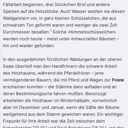
Fällarbeit begannen, drei Stückchen Brot und andere
Speisen auf die Holzstöcke. Auch Wasser setzten sie diesen
Waldgeistern vor, in ganz kleinen Schüsselchen, die aus
schwarzen Ton geformt waren und weniger als zwei Zoll
1
Durchmesser besaßen.
Solche ›Himmelsschüsselchen‹
werden noch heute – meist unter entwurzelten Bäumen –
hin und wieder gefunden.
In den ausgedehnten fürstlichen Waldungen an der oberen
Saale überließ man den Handfrönern die schwere Arbeit
des Holzhauens, während die Pferdefröner – jene
vermögenderen Bauern, die mit Pferd und Wagen zur
Frone
erscheinen konnten – die Stämme dann aufladen und an
deren Bestimmungsorte fahren mußten. Bevorzugt
arbeiteten die Holzhauer im Winterhalbjahr, vornehmlich
aber im Dezember und Januar, wenn die Säfte der Bäume
weitgehend aus dem Stamm gewichen waren. Ein wichtiger
Fixpunkt für ihre Arbeit war die Zeit zwischen dem
Sebastianstag [20.01.] und Pauli Bekehrung [25.01.], ›wo der