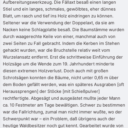
Aufbereitungswerkzeug. Die Fällaxt besaß einen langen
Stiel und ein langes, schmales, gewölbtes, eher dünnes
Blatt, um rasch und tief ins Holz eindringen zu können.
Seltener war die Verwendung der Doppelaxt, da sie am
Nacken keine Schlagplatte besaß. Die Baumstämme wurden
durch waagerechte Keile von einer, manchmal auch von
zwei Seiten zu Fall gebracht. Indem die Kerben im Stehen
gehackt wurden, war die Bruchstelle relativ weit vom
Wurzelansatz entfernt. Erst die schrittweise Einführung der
Holzsäge um die Wende zum 19. Jahrhundert minderte
diesen extremen Holzverlust. Doch auch mit großen
Schrotsägen konnten die Bäume, nicht unter 0,65 m über
dem Boden gefällt werden, was ein späteres Ausgraben [oft
Heraussprengen] der Stöcke [mit Schießpulver]
rechtfertigte. Abgesägt und ausgeästet mußte jeder Mann
ca. 10 Festmeter am Tage bewältigen. Schwer zu bestimmen
war die Fallrichtung, zumal man nicht immer wußte, wo der
Schwerpunkt war – ein Problem, daß übrigens auch der
heutige Waldbesitzer noch gut kennt. Gearbeitet wurde von