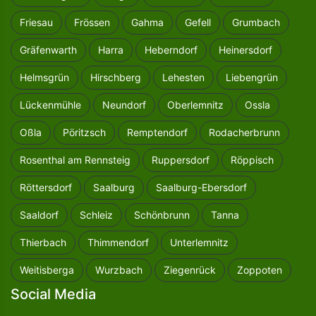
Friesau
Frössen
Gahma
Gefell
Grumbach
Gräfenwarth
Harra
Heberndorf
Heinersdorf
Helmsgrün
Hirschberg
Lehesten
Liebengrün
Lückenmühle
Neundorf
Oberlemnitz
Ossla
Oßla
Pöritzsch
Remptendorf
Rodacherbrunn
Rosenthal am Rennsteig
Ruppersdorf
Röppisch
Röttersdorf
Saalburg
Saalburg-Ebersdorf
Saaldorf
Schleiz
Schönbrunn
Tanna
Thierbach
Thimmendorf
Unterlemnitz
Weitisberga
Wurzbach
Ziegenrück
Zoppoten
Social Media