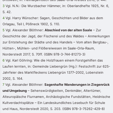
3
Vgl. N.N.: Die Wurzbacher Hämmer, in: Oberlandhefte 1925, Nr. 6,
S. 42.
4
Vgl. Harry Wünscher: Sagen, Geschichten und Bilder aus dem
Orlagau, Teil I, Pößneck 1902, S. 110.
5
Vgl. Alexander Blöthner:
Abschied von der alten Saale
– Zur
Geschichte der Jagd, der Fischerei und des Waldes – Anmerkungen
zur Entstehung der Städte und des Handels – Vom alten Bergbau-,
Hütten-, Mühlen- und Flößereiwesen im Saale-Orla-Raum,
Norderstedt 2017, S. 70ff. (ISBN 978-3-744-81273-3)
6
Vgl. Karl Göhring: Wie die Holzfrauen einem Forstgehilfen das
Laufen lernten, in: Gemeinde Liebengrün (Hg.): Festschrift zur 625-
Jahrfeier des Marktfleckens Liebengrün 1377–2002, Lobenstein
2002, S. 164.
7
Vgl. Alexander Blöthner:
Sagenhafte Wanderungen in Ziegenrück
und Umgebung
– Sehenswürdigkeiten, Denkmäler, Altertümer,
Alteuropäische Flurnamen, Archäologische Fundstätten, Heidnische
Kultverdachtsplätze – Ein Landeskundliches Lesebuch für Schule
und Haus, Norderstedt 2020, S. 203. (ISBN 978-3-75262-429-8)