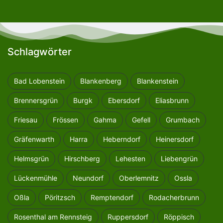
Schlagwörter
Bad Lobenstein
Blankenberg
Blankenstein
Brennersgrün
Burgk
Ebersdorf
Eliasbrunn
Friesau
Frössen
Gahma
Gefell
Grumbach
Gräfenwarth
Harra
Heberndorf
Heinersdorf
Helmsgrün
Hirschberg
Lehesten
Liebengrün
Lückenmühle
Neundorf
Oberlemnitz
Ossla
Oßla
Pöritzsch
Remptendorf
Rodacherbrunn
Rosenthal am Rennsteig
Ruppersdorf
Röppisch