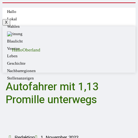
Hallo
Lokal
X
Wahlen
Meinung
Blaulicht
Vereine
Leben
Geschichte
Nachbarregionen
Stellenanzeigen
Autofahrer mit 1,13
Promille unterwegs
Redaktion
1. November 2022