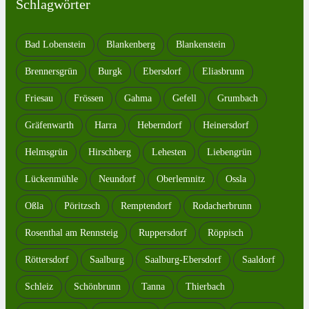
Schlagwörter
Bad Lobenstein
Blankenberg
Blankenstein
Brennersgrün
Burgk
Ebersdorf
Eliasbrunn
Friesau
Frössen
Gahma
Gefell
Grumbach
Gräfenwarth
Harra
Heberndorf
Heinersdorf
Helmsgrün
Hirschberg
Lehesten
Liebengrün
Lückenmühle
Neundorf
Oberlemnitz
Ossla
Oßla
Pöritzsch
Remptendorf
Rodacherbrunn
Rosenthal am Rennsteig
Ruppersdorf
Röppisch
Röttersdorf
Saalburg
Saalburg-Ebersdorf
Saaldorf
Schleiz
Schönbrunn
Tanna
Thierbach