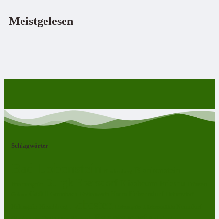
Meistgelesen
Schlagwörter
Bad Lobenstein
Blankenstein
Blankenberg
Burgk
Ebersdorf
Eliasbrunn
Friesau
Frössen
Brennersgrün
Gefell
Harra
Heberndorf
Grumbach
Gräfenwarth
Gahma
Heinersdorf
Lehesten
Hirschberg
Helmsgrün
Neundorf
Lückenmühle
Liebengrün
Remptendorf
Ossla
Oberlemnitz
Pöritzsch
Rodacherbrunn
Oßla