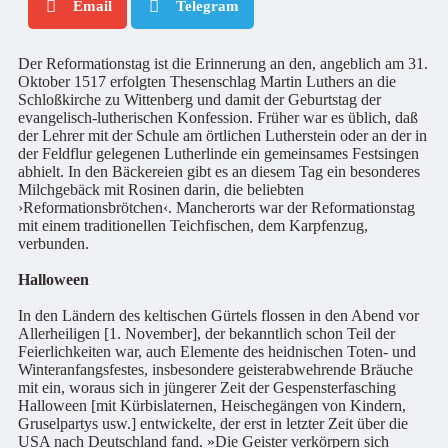
Email
Telegram
Der Reformationstag ist die Erinnerung an den, angeblich am 31.
Oktober 1517 erfolgten Thesenschlag Martin Luthers an die
Schloßkirche zu Wittenberg und damit der Geburtstag der
evangelisch-lutherischen Konfession. Früher war es üblich, daß
der Lehrer mit der Schule am örtlichen Lutherstein oder an der in
der Feldflur gelegenen Lutherlinde ein gemeinsames Festsingen
abhielt. In den Bäckereien gibt es an diesem Tag ein besonderes
Milchgebäck mit Rosinen darin, die beliebten
›Reformationsbrötchen‹. Mancherorts war der Reformationstag
mit einem traditionellen Teichfischen, dem Karpfenzug,
verbunden.
Halloween
In den Ländern des keltischen Gürtels flossen in den Abend vor
Allerheiligen [1. November], der bekanntlich schon Teil der
Feierlichkeiten war, auch Elemente des heidnischen Toten- und
Winteranfangsfestes, insbesondere geisterabwehrende Bräuche
mit ein, woraus sich in jüngerer Zeit der Gespensterfasching
Halloween [mit Kürbislaternen, Heischegängen von Kindern,
Gruselpartys usw.] entwickelte, der erst in letzter Zeit über die
USA nach Deutschland fand. »Die Geister verkörpern sich