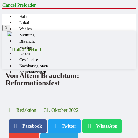
Cancel Preloader
Hallo
Lokal
X
Wahlen
Meinung
Blaulicht
Vereine
Leben
Geschichte
Nachbarregionen
Stellenanzeigen
Von Altem Brauchtum:
Reformationsfest
Redaktion
31. Oktober 2022
Facebook
Twitter
WhatsApp