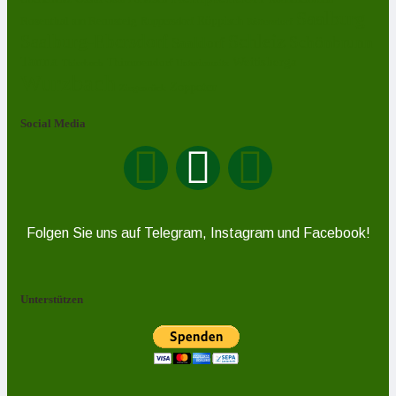
Saalburg
Rosenthal am Rennsteig
Röppisch
Ruppersdorf
Röttersdorf
Schleiz
Saalburg-Ebersdorf
Schönbrunn
Saaldorf
Tanna
Weitisberga
Thimmendorf
Thierbach
Unterlemnitz
Wurzbach
Zoppoten
Ziegenrück
Social Media
Folgen Sie uns auf Telegram, Instagram und Facebook!
Unterstützen