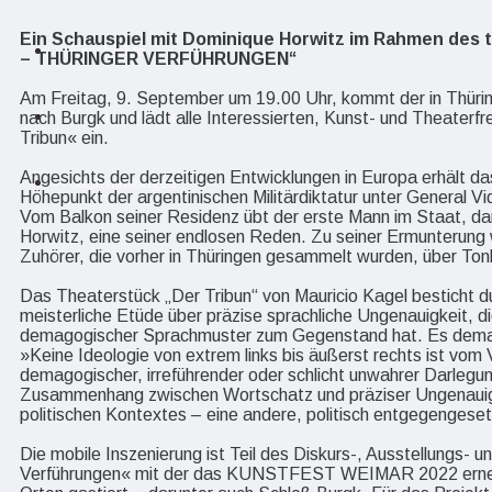
Ein Schauspiel mit Dominique Horwitz im Rahmen des 
Geschichte
– THÜRINGER VERFÜHRUNGEN“
Am Freitag, 9. September um 19.00 Uhr, kommt der in Thüri
Nachbarregionen
nach Burgk und lädt alle Interessierten, Kunst- und Theaterf
Tribun« ein.
Angesichts der derzeitigen Entwicklungen in Europa erhält d
Stellenanzeigen
Höhepunkt der argentinischen Militärdiktatur unter General Vid
Vom Balkon seiner Residenz übt der erste Mann im Staat, da
Horwitz, eine seiner endlosen Reden. Zu seiner Ermunterun
Zuhörer, die vorher in Thüringen gesammelt wurden, über Ton
Das Theaterstück „Der Tribun“ von Mauricio Kagel besticht du
meisterliche Etüde über präzise sprachliche Ungenauigkeit, die
demagogischer Sprachmuster zum Gegenstand hat. Es demas
»Keine Ideologie von extrem links bis äußerst rechts ist vom
demagogischer, irreführender oder schlicht unwahrer Darlegun
Zusammenhang zwischen Wortschatz und präziser Ungenauigk
politischen Kontextes – eine andere, politisch entgegengese
Die mobile Inszenierung ist Teil des Diskurs-, Ausstellungs- u
Verführungen« mit der das KUNSTFEST WEIMAR 2022 erneut