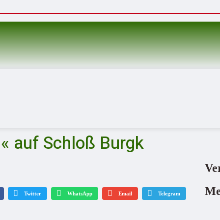
n« auf Schloß Burgk
Ve
Me
Twitter
WhatsApp
Email
Telegram