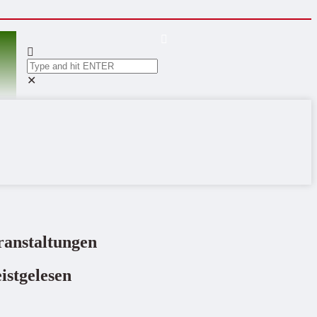
✕
ranstaltungen
istgelesen