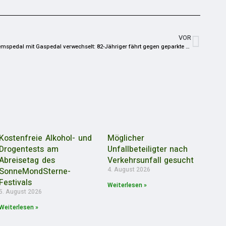
VOR
Bremspedal mit Gaspedal verwechselt: 82-Jähriger fährt gegen geparkte Autos
Kostenfreie Alkohol- und
Möglicher
Drogentests am
Unfallbeteiligter nach
Abreisetag des
Verkehrsunfall gesucht
4. August 2026
SonneMondSterne-
Festivals
Weiterlesen »
5. August 2026
Weiterlesen »