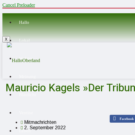
Cancel Preloader
Hallo
X
Lokal
Wahlen
Meinung
Mauricio Kagels »Der Tribu
Blaulicht
Vereine
Facebook
Mitmachrichten
2. September 2022
Leben