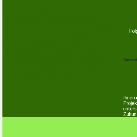
Bad Lobenstein
Blankenstein
Blankenberg
Burgk
Ebersdorf
Eliasbrunn
Brennersgrün
Friesau
Gefell
Harra
Frössen
Grumbach
Gräfenwarth
Gahma
Lehesten
Fol
Heberndorf
Hirschberg
Helmsgrün
Heinersdorf
Ossla
Neundorf
Oberlemnitz
Pöritzsch
Lückenmühle
Oßla
Liebengrün
Remptendorf
Rosenthal am Rennsteig
Rodacherbrunn
Saalburg
Saalburg-
Röppisch
Ruppersdorf
Röttersdorf
Schleiz
Ebersdorf
Schönbrunn
Saaldorf
Unterst
Tanna
Weitisberga
Thimmendorf
Thierbach
Unterlemnitz
Wurzbach
Zoppoten
Ziegenrück
Ihnen 
Projek
unters
Zukunf