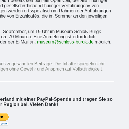
uft bereits seit Juni ein Open Call, der alle Thüringer
und gesellschaftliche »Thüringer Verführungen« von
gen werden ortsspezifisch im Rahmen der Aufführungen
ihe von Erzählcafés, die im Sommer an den jeweiligen
, 9. September, um 19 Uhr im Museum Schloß Burgk
 ca. 70 Minuten. Eine Anmeldung ist erforderlich.
der per E-Mail an:
museum@schloss-burgk.de
möglich.
uns zugesandten Beiträge. Die Inhalte spiegeln nicht
lgen ohne Gewähr und Anspruch auf Vollständigkeit.
berland mit einer PayPal-Spende und tragen Sie so
r Region bei. Vielen Dank!