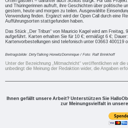
Orten gastiert – darunter auch Schloß Burgk. Für das Projekt lä
und Thüringerinnen aufruft, ihre Geschichten über politische 
gestern, heute und morgen zu teilen. Ausgewählte Einsendun
Verwendung finden. Ergänzt wird der Open Call durch eine Re
Aufführungsorten stattgefunden haben.
Das Stück „Der Tribun“ von Mauricio Kagel wird am Freitag
aufgeführt. Karten erhalten Sie für 10 €; ermäßigt 6 €; Dauer:
Kartenvorbestellungen sind telefonisch unter 03663 400119 o
Beitragsbilde: DirtyTalking HorwitzDominique / Foto: Ralf Brinkhoff
Unter der Bezeichnung „Mitmachricht“ veröffentlichen wir die 
unbedingt die Meinung der Redaktion wider, die Angaben erfo
Ihnen gefällt unsere Arbeit? Unterstützen Sie HalloO
zur Meinungsvielfalt in unsere