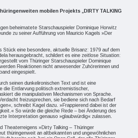
thüringenweiten mobilen Projekts „DIRTY TALKING
ngen beheimatete Starschauspieler Dominique Horwitz
reunde zu seiner Aufführung von Mauricio Kagels »Der
as Stück eine besondere, aktuelle Brisanz: 1979 auf dem
ela herausgebracht, schildert es eine zeitlose Situation:
rgestellt vom Thüringer Starschauspieler Dominique
g werden Reaktionen nicht anwesender Zuhörerinnen und
band eingespielt.
rch seinen dunkelironischen Text und ist eine
 die Entlarvung politisch extremistischer,
kiert die manipulativen Mechanismen von Sprache.
 Verdacht freizusprechen, sie bediene sich nach Bedarf
gen«, schreibt Kagel dazu. »Frappierend dabei ist der
eit.« So würde die gleiche Rede – bei Änderung des
tzte Interpretation genauso »glaubwürdig« zulassen.
nd Theaterreigens »Dirty Talking – Thüringer
 thüringenweit an altbekannten und ungewöhnlichen