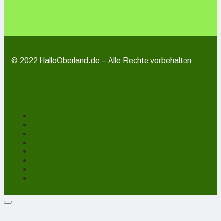
© 2022 HalloOberland.de – Alle Rechte vorbehalten
Unterstützen
Mitmachen
Über uns
Impressum
Kontakt
Datenschutzerklärung
Haftungsausschluss
Cookie-Richtlinie (EU)