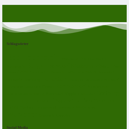
Schlagwörter
Bad Lobenstein
Blankenstein
Blankenberg
Burgk
Ebersdorf
Eliasbrunn
Friesau
Frössen
Brennersgrün
Gefell
Harra
Heberndorf
Grumbach
Gräfenwarth
Gahma
Heinersdorf
Lehesten
Hirschberg
Helmsgrün
Neundorf
Lückenmühle
Liebengrün
Remptendorf
Ossla
Oberlemnitz
Pöritzsch
Rodacherbrunn
Oßla
Saalburg
Rosenthal am Rennsteig
Röppisch
Ruppersdorf
Röttersdorf
Schleiz
Saalburg-Ebersdorf
Schönbrunn
Saaldorf
Tanna
Weitisberga
Thimmendorf
Thierbach
Unterlemnitz
Wurzbach
Zoppoten
Ziegenrück
Social Media