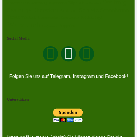
Saalburg
Rosenthal am Rennsteig
Röppisch
Ruppersdorf
Röttersdorf
Schleiz
Saalburg-Ebersdorf
Schönbrunn
Saaldorf
Tanna
Weitisberga
Thimmendorf
Thierbach
Unterlemnitz
Wurzbach
Zoppoten
Ziegenrück
Social Media
Folgen Sie uns auf Telegram, Instagram und Facebook!
Unterstützen