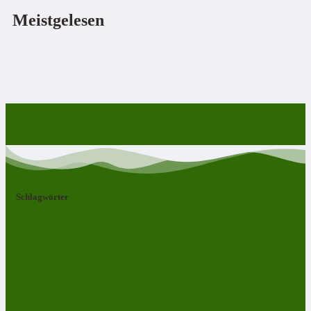
Meistgelesen
Schlagwörter
Bad Lobenstein
Blankenstein
Blankenberg
Burgk
Ebersdorf
Eliasbrunn
Friesau
Frössen
Brennersgrün
Gefell
Harra
Heberndorf
Grumbach
Gräfenwarth
Gahma
Heinersdorf
Lehesten
Hirschberg
Helmsgrün
Neundorf
Lückenmühle
Liebengrün
Remptendorf
Ossla
Oberlemnitz
Pöritzsch
Rodacherbrunn
Oßla