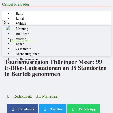
Cancel Preloader
Hallo
Lokal
X
Wahlen
Meinung
Blaulicht
Vereine
Leben
Geschichte
Nachbarregionen
Stellenanzeigen
Tourismusregion Thüringer Meer: 99
E-Bike-Ladestationen an 35 Standorten
in Betrieb genommen
Redaktion
31. Mai 2022
Facebook
Twitter
WhatsApp