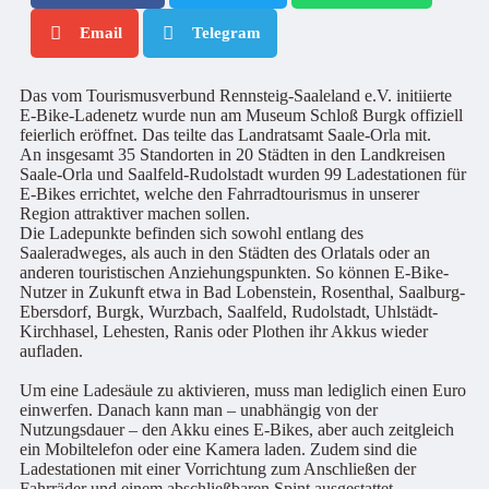
Email
Telegram
Das vom Tourismusverbund Rennsteig-Saaleland e.V. initiierte
E-Bike-Ladenetz wurde nun am Museum Schloß Burgk offiziell
feierlich eröffnet. Das teilte das Landratsamt Saale-Orla mit.
An insgesamt 35 Standorten in 20 Städten in den Landkreisen
Saale-Orla und Saalfeld-Rudolstadt wurden 99 Ladestationen für
E-Bikes errichtet, welche den Fahrradtourismus in unserer
Region attraktiver machen sollen.
Die Ladepunkte befinden sich sowohl entlang des
Saaleradweges, als auch in den Städten des Orlatals oder an
anderen touristischen Anziehungspunkten. So können E-Bike-
Nutzer in Zukunft etwa in Bad Lobenstein, Rosenthal, Saalburg-
Ebersdorf, Burgk, Wurzbach, Saalfeld, Rudolstadt, Uhlstädt-
Kirchhasel, Lehesten, Ranis oder Plothen ihr Akkus wieder
aufladen.
Um eine Ladesäule zu aktivieren, muss man lediglich einen Euro
einwerfen. Danach kann man – unabhängig von der
Nutzungsdauer – den Akku eines E-Bikes, aber auch zeitgleich
ein Mobiltelefon oder eine Kamera laden. Zudem sind die
Ladestationen mit einer Vorrichtung zum Anschließen der
Fahrräder und einem abschließbaren Spint ausgestattet.